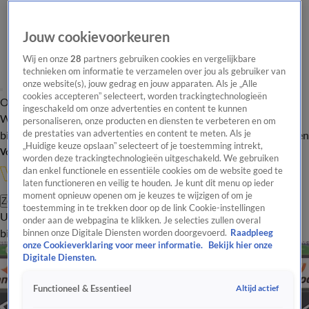
Jouw cookievoorkeuren
Wij en onze
28
partners gebruiken cookies en vergelijkbare
technieken om informatie te verzamelen over jou als gebruiker van
onze website(s), jouw gedrag en jouw apparaten. Als je „Alle
cookies accepteren” selecteert, worden trackingtechnologieën
Overzicht
In de
Onze programma's
Uitzendingen
Onze gezichten
ingeschakeld om onze advertenties en content te kunnen
Wandelgangen
Interviews
Uitzending
personaliseren, onze producten en diensten te verbeteren en om
bijwonen
de prestaties van advertenties en content te meten. Als je
Podcast
Shop
Veelgestelde vragen
Kijkersvraag insturen
„Huidige keuze opslaan” selecteert of je toestemming intrekt,
Volg Vandaag Inside
worden deze trackingtechnologieën uitgeschakeld. We gebruiken
dan enkel functionele en essentiële cookies om de website goed te
laten functioneren en veilig te houden. Je kunt dit menu op ieder
moment opnieuw openen om je keuzes te wijzigen of om je
Zoeken
toestemming in te trekken door op de link Cookie-instellingen
Uitzendingen
Vandaag Inside
De Oranjezomer
Shop
Uitzending
onder aan de webpagina te klikken. Je selecties zullen overal
bijwonen
binnen onze Digitale Diensten worden doorgevoerd.
Raadpleeg
onze Cookieverklaring voor meer informatie.
Bekijk hier onze
Digitale Diensten.
Altijd actief
Functioneel & Essentieel