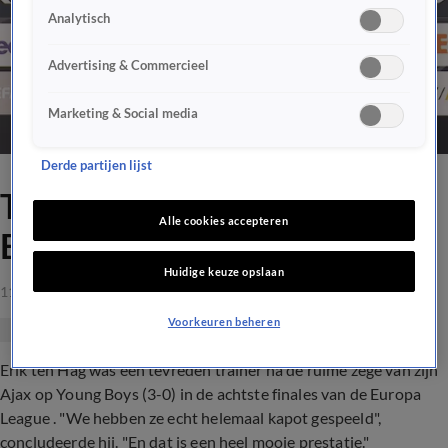
Analytisch
Advertising & Commercieel
Marketing & Social media
Derde partijen lijst
Ten Hag: 'We hebben Young
Alle cookies accepteren
Boys kapot gespeeld'
Huidige keuze opslaan
11 mrt 2021, 23:10
Voorkeuren beheren
Erik ten Hag was een tevreden trainer na de ruime zege van zijn
Ajax op Young Boys (3-0) in de achtste finales van de Europa
League . "We hebben ze echt helemaal kapot gespeeld",
concludeerde hij. "En dat is een heel mooie prestatie."