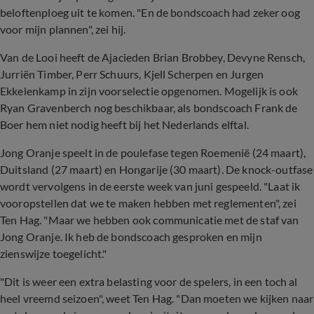
beloftenploeg uit te komen. "En de bondscoach had zeker oog
voor mijn plannen", zei hij.
Van de Looi heeft de Ajacieden Brian Brobbey, Devyne Rensch,
Jurriën Timber, Perr Schuurs, Kjell Scherpen en Jurgen
Ekkelenkamp in zijn voorselectie opgenomen. Mogelijk is ook
Ryan Gravenberch nog beschikbaar, als bondscoach Frank de
Boer hem niet nodig heeft bij het Nederlands elftal.
Jong Oranje speelt in de poulefase tegen Roemenië (24 maart),
Duitsland (27 maart) en Hongarije (30 maart). De knock-outfase
wordt vervolgens in de eerste week van juni gespeeld. "Laat ik
vooropstellen dat we te maken hebben met reglementen", zei
Ten Hag. "Maar we hebben ook communicatie met de staf van
Jong Oranje. Ik heb de bondscoach gesproken en mijn
zienswijze toegelicht."
"Dit is weer een extra belasting voor de spelers, in een toch al
heel vreemd seizoen", weet Ten Hag. "Dan moeten we kijken naar