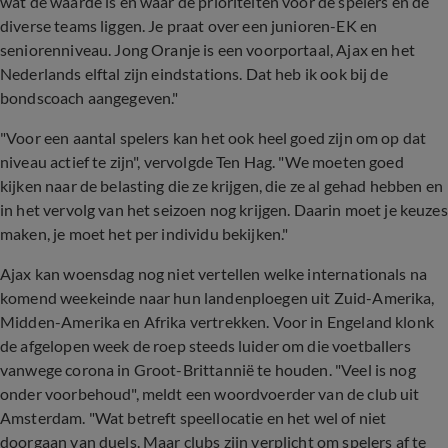
wat de waarde is en waar de prioriteiten voor de spelers en de
diverse teams liggen. Je praat over een junioren-EK en
seniorenniveau. Jong Oranje is een voorportaal, Ajax en het
Nederlands elftal zijn eindstations. Dat heb ik ook bij de
bondscoach aangegeven."
"Voor een aantal spelers kan het ook heel goed zijn om op dat
niveau actief te zijn", vervolgde Ten Hag. "We moeten goed
kijken naar de belasting die ze krijgen, die ze al gehad hebben en
in het vervolg van het seizoen nog krijgen. Daarin moet je keuzes
maken, je moet het per individu bekijken."
Ajax kan woensdag nog niet vertellen welke internationals na
komend weekeinde naar hun landenploegen uit Zuid-Amerika,
Midden-Amerika en Afrika vertrekken. Voor in Engeland klonk
de afgelopen week de roep steeds luider om die voetballers
vanwege corona in Groot-Brittannië te houden. "Veel is nog
onder voorbehoud", meldt een woordvoerder van de club uit
Amsterdam. "Wat betreft speellocatie en het wel of niet
doorgaan van duels. Maar clubs zijn verplicht om spelers af te