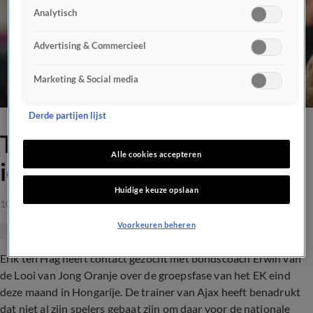
Analytisch
Advertising & Commercieel
Marketing & Social media
Derde partijen lijst
Ten Hag: 'Liever niet
Alle cookies accepteren
iedereen naar Jong Oranje'
Huidige keuze opslaan
10 mrt 2021, 15:55
Voorkeuren beheren
Erik ten Hag heeft contact gezocht met bondscoach Erwin van
de Looi van Jong Oranje over de groepsfase van het EK eind
deze maand in Hongarije. De trainer van Ajax heeft benadrukt
dat niet al zijn spelers gebaat zijn om daar voor de nationale