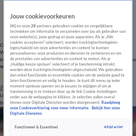
Jouw cookievoorkeuren
Wij en onze
28
partners gebruiken cookies en vergelijkbare
technieken om informatie te verzamelen over jou als gebruiker van
onze website(s), jouw gedrag en jouw apparaten. Als je „Alle
cookies accepteren” selecteert, worden trackingtechnologieën
Overzicht
In de
Onze programma's
Uitzendingen
Onze gezichten
ingeschakeld om onze advertenties en content te kunnen
Wandelgangen
Interviews
Uitzending
personaliseren, onze producten en diensten te verbeteren en om
bijwonen
de prestaties van advertenties en content te meten. Als je
Podcast
Shop
Veelgestelde vragen
Kijkersvraag insturen
„Huidige keuze opslaan” selecteert of je toestemming intrekt,
Volg Vandaag Inside
worden deze trackingtechnologieën uitgeschakeld. We gebruiken
dan enkel functionele en essentiële cookies om de website goed te
laten functioneren en veilig te houden. Je kunt dit menu op ieder
moment opnieuw openen om je keuzes te wijzigen of om je
Zoeken
toestemming in te trekken door op de link Cookie-instellingen
Uitzendingen
Vandaag Inside
De Oranjezomer
Shop
Uitzending
onder aan de webpagina te klikken. Je selecties zullen overal
bijwonen
binnen onze Digitale Diensten worden doorgevoerd.
Raadpleeg
onze Cookieverklaring voor meer informatie.
Bekijk hier onze
Digitale Diensten.
Altijd actief
Functioneel & Essentieel