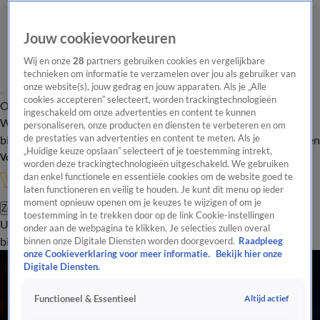
Jouw cookievoorkeuren
Wij en onze
28
partners gebruiken cookies en vergelijkbare
technieken om informatie te verzamelen over jou als gebruiker van
onze website(s), jouw gedrag en jouw apparaten. Als je „Alle
cookies accepteren” selecteert, worden trackingtechnologieën
Overzicht
In de
Onze programma's
Uitzendingen
Onze gezichten
ingeschakeld om onze advertenties en content te kunnen
Wandelgangen
Interviews
Uitzending
personaliseren, onze producten en diensten te verbeteren en om
bijwonen
de prestaties van advertenties en content te meten. Als je
Podcast
Shop
Veelgestelde vragen
Kijkersvraag insturen
„Huidige keuze opslaan” selecteert of je toestemming intrekt,
Volg Vandaag Inside
worden deze trackingtechnologieën uitgeschakeld. We gebruiken
dan enkel functionele en essentiële cookies om de website goed te
laten functioneren en veilig te houden. Je kunt dit menu op ieder
moment opnieuw openen om je keuzes te wijzigen of om je
Zoeken
toestemming in te trekken door op de link Cookie-instellingen
Uitzendingen
Vandaag Inside
De Oranjezomer
Shop
Uitzending
onder aan de webpagina te klikken. Je selecties zullen overal
bijwonen
binnen onze Digitale Diensten worden doorgevoerd.
Raadpleeg
onze Cookieverklaring voor meer informatie.
Bekijk hier onze
Digitale Diensten.
Altijd actief
Functioneel & Essentieel