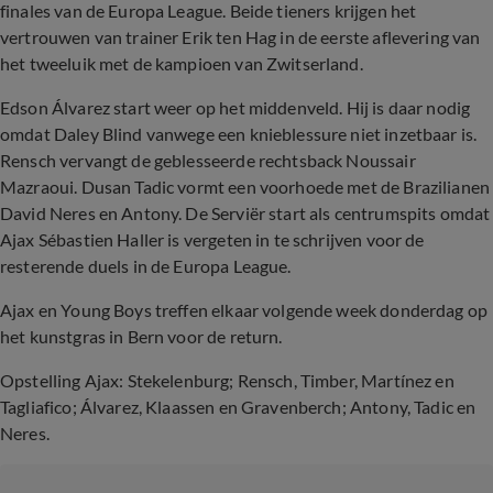
finales van de Europa League. Beide tieners krijgen het
vertrouwen van trainer Erik ten Hag in de eerste aflevering van
het tweeluik met de kampioen van Zwitserland.
Edson Álvarez start weer op het middenveld. Hij is daar nodig
omdat Daley Blind vanwege een knieblessure niet inzetbaar is.
Rensch vervangt de geblesseerde rechtsback Noussair
Mazraoui. Dusan Tadic vormt een voorhoede met de Brazilianen
David Neres en Antony. De Serviër start als centrumspits omdat
Ajax Sébastien Haller is vergeten in te schrijven voor de
resterende duels in de Europa League.
Ajax en Young Boys treffen elkaar volgende week donderdag op
het kunstgras in Bern voor de return.
Opstelling Ajax: Stekelenburg; Rensch, Timber, Martínez en
Tagliafico; Álvarez, Klaassen en Gravenberch; Antony, Tadic en
Neres.