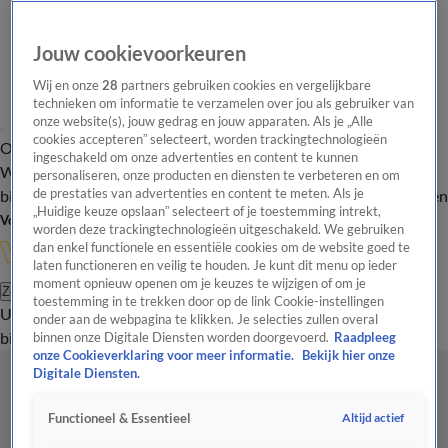
Jouw cookievoorkeuren
Wij en onze
28
partners gebruiken cookies en vergelijkbare
technieken om informatie te verzamelen over jou als gebruiker van
onze website(s), jouw gedrag en jouw apparaten. Als je „Alle
cookies accepteren” selecteert, worden trackingtechnologieën
Overzicht
In de
Onze programma's
Uitzendingen
Onze gezichten
ingeschakeld om onze advertenties en content te kunnen
Wandelgangen
Interviews
Uitzending
personaliseren, onze producten en diensten te verbeteren en om
bijwonen
de prestaties van advertenties en content te meten. Als je
Podcast
Shop
Veelgestelde vragen
Kijkersvraag insturen
„Huidige keuze opslaan” selecteert of je toestemming intrekt,
Volg Vandaag Inside
worden deze trackingtechnologieën uitgeschakeld. We gebruiken
dan enkel functionele en essentiële cookies om de website goed te
laten functioneren en veilig te houden. Je kunt dit menu op ieder
moment opnieuw openen om je keuzes te wijzigen of om je
Zoeken
toestemming in te trekken door op de link Cookie-instellingen
Uitzendingen
Vandaag Inside
De Oranjezomer
Shop
Uitzending
onder aan de webpagina te klikken. Je selecties zullen overal
bijwonen
binnen onze Digitale Diensten worden doorgevoerd.
Raadpleeg
onze Cookieverklaring voor meer informatie.
Bekijk hier onze
Digitale Diensten.
Altijd actief
Functioneel & Essentieel