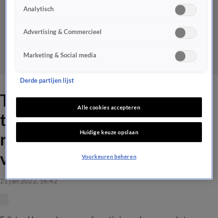
Analytisch
Advertising & Commercieel
Marketing & Social media
Derde partijen lijst
Ten Hag blikt vooruit op
Alle cookies accepteren
topper tegen PSV en
Huidige keuze opslaan
reageert op complimenten
van spelers
Voorkeuren beheren
21 jan 2022, 16:42