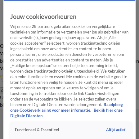
Jouw cookievoorkeuren
Wij en onze
28
partners gebruiken cookies en vergelijkbare
technieken om informatie te verzamelen over jou als gebruiker van
onze website(s), jouw gedrag en jouw apparaten. Als je „Alle
cookies accepteren” selecteert, worden trackingtechnologieën
Overzicht
In de
Onze programma's
Uitzendingen
Onze gezichten
ingeschakeld om onze advertenties en content te kunnen
Wandelgangen
Interviews
Uitzending
personaliseren, onze producten en diensten te verbeteren en om
bijwonen
de prestaties van advertenties en content te meten. Als je
Podcast
Shop
Veelgestelde vragen
Kijkersvraag insturen
„Huidige keuze opslaan” selecteert of je toestemming intrekt,
Volg Vandaag Inside
worden deze trackingtechnologieën uitgeschakeld. We gebruiken
dan enkel functionele en essentiële cookies om de website goed te
laten functioneren en veilig te houden. Je kunt dit menu op ieder
moment opnieuw openen om je keuzes te wijzigen of om je
Zoeken
toestemming in te trekken door op de link Cookie-instellingen
Uitzendingen
Vandaag Inside
De Oranjezomer
Shop
Uitzending
onder aan de webpagina te klikken. Je selecties zullen overal
bijwonen
binnen onze Digitale Diensten worden doorgevoerd.
Raadpleeg
onze Cookieverklaring voor meer informatie.
Bekijk hier onze
Digitale Diensten.
Altijd actief
Functioneel & Essentieel