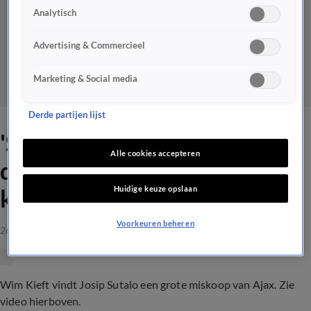
Analytisch
Advertising & Commercieel
Marketing & Social media
Derde partijen lijst
'Sutalo is echt het grootste
Alle cookies accepteren
drama wat Ajax ooit heeft
Huidige keuze opslaan
kunnen binnenhalen'
Voorkeuren beheren
26 feb 2024, 21:19
Wim Kieft vindt Josip Sutalo een grote miskoop van Ajax. Zie
video hierboven.