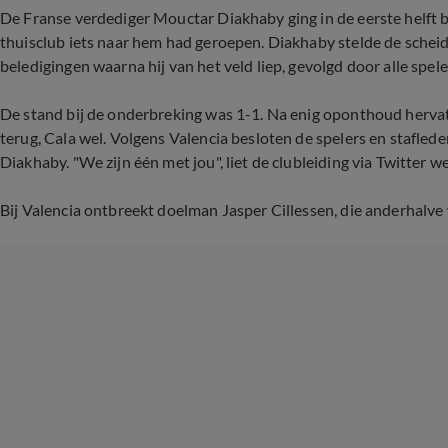
De Franse verdediger Mouctar Diakhaby ging in de eerste helft b
thuisclub iets naar hem had geroepen. Diakhaby stelde de schei
beledigingen waarna hij van het veld liep, gevolgd door alle spele
De stand bij de onderbreking was 1-1. Na enig oponthoud hervatt
terug, Cala wel. Volgens Valencia besloten de spelers en stafled
Diakhaby. "We zijn één met jou", liet de clubleiding via Twitter w
Bij Valencia ontbreekt doelman Jasper Cillessen, die anderhalve 