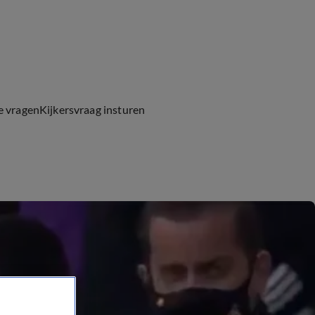
e vragen
Kijkersvraag insturen