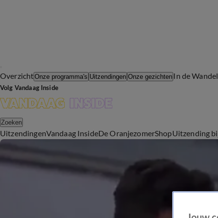
Overzicht
In de Wande
Onze programma's
Uitzendingen
Onze gezichten
Volg Vandaag Inside
Zoeken
Uitzendingen
Vandaag Inside
De Oranjezomer
Shop
Uitzending b
Jouw c