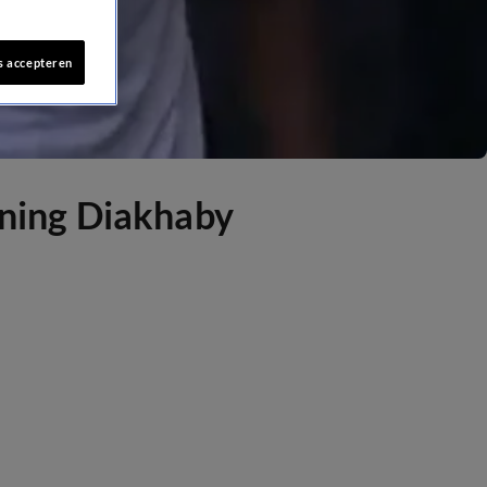
s accepteren
ening Diakhaby