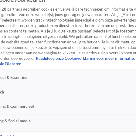
e
28
partners gebruiken cookies en vergelijkbare technieken om informatie te
s gebruiker van onze website(s), jouw gedrag en jouw apparaten. Als je „Alle co
” selecteert, worden trackingtechnologieën ingeschakeld om onze advertenties
personaliseren, onze producten en diensten te verbeteren en om de prestaties 
s en content te meten. Als je „Huidige keuze opslaan” selecteert of je toestemm
e trackingtechnologieën uitgeschakeld. We gebruiken dan enkel functionele en
de website goed te laten functioneren en veilig te houden. Je kunt dit menu op
ieuw openen om je keuzes te wijzigen of om je toestemming in te trekken door
ellingen onder aan de webpagina te klikken. Je selecties zullen overal binnen o
orden doorgevoerd.
Raadpleeg onze Cookieverklaring voor meer informatie.
ale Diensten.
eel & Essentieel
sch
sing & Commercieel
ng & Social media