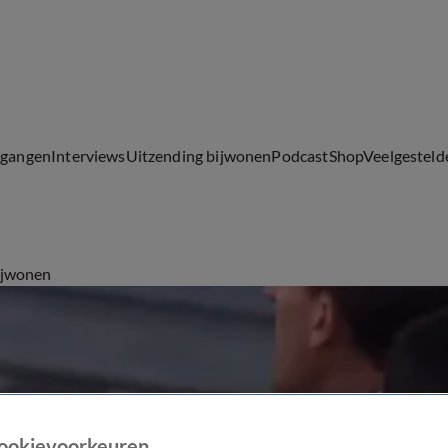
lgangen
Interviews
Uitzending bijwonen
Podcast
Shop
Veelgesteld
ijwonen
ookievoorkeuren