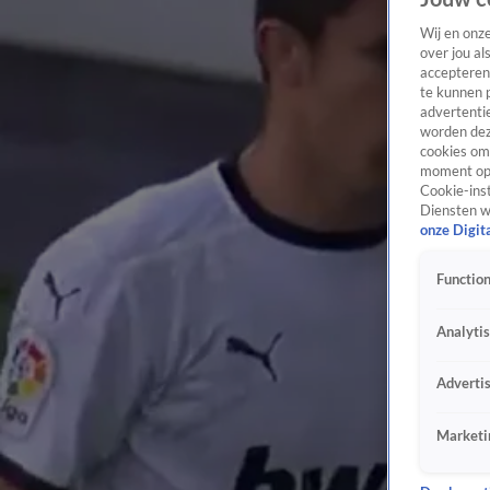
Wij en onz
over jou al
accepteren
te kunnen 
advertentie
worden dez
cookies om 
moment opn
Cookie-inst
Diensten w
onze Digit
Function
Analyti
Adverti
Marketi