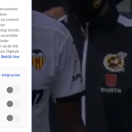
 verzamelen
okies
 en content
van
ing intrekt,
 essentiële
 ieder
 op de link
nze Digitale
Bekijk hier
Altijd actief