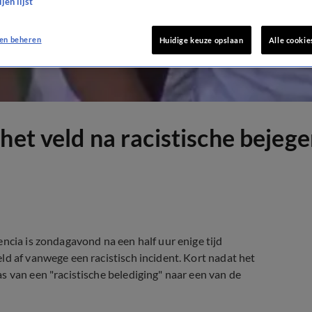
jen lijst
en beheren
Huidige keuze opslaan
Alle cookie
het veld na racistische bejeg
ncia is zondagavond na een half uur enige tijd
ld af vanwege een racistisch incident. Kort nadat het
s van een "racistische belediging" naar een van de