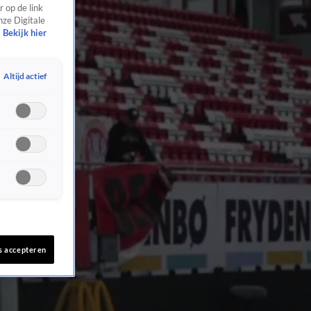
 op de link
nze Digitale
Bekijk hier
Altijd actief
s accepteren