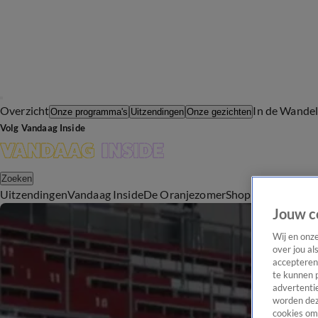
Overzicht
In de Wande
Onze programma's
Uitzendingen
Onze gezichten
Volg Vandaag Inside
Zoeken
Uitzendingen
Vandaag Inside
De Oranjezomer
Shop
Uitzending b
Jouw c
Wij en onz
over jou al
accepteren
te kunnen 
advertentie
worden dez
cookies om 