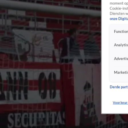
moment opn
Cookie-inst
Diensten w
onze Digit
Function
Analyti
Adverti
Marketi
Derde parti
Voorkeur