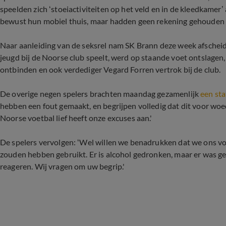
speelden zich ‘stoeiactiviteiten op het veld en in de kleedkamer’
bewust hun mobiel thuis, maar hadden geen rekening gehouden 
Naar aanleiding van de seksrel nam SK Brann deze week afscheid v
jeugd bij de Noorse club speelt, werd op staande voet ontslagen
ontbinden en ook verdediger Vegard Forren vertrok bij de club.
De overige negen spelers brachten maandag gezamenlijk
een st
hebben een fout gemaakt, en begrijpen volledig dat dit voor woe
Noorse voetbal lief heeft onze excuses aan.'
De spelers vervolgen: ‘Wel willen we benadrukken dat we ons vol
zouden hebben gebruikt. Er is alcohol gedronken, maar er was ge
reageren. Wij vragen om uw begrip.'