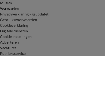
Muziek
Voorwaarden
Privacyverklaring - geüpdatet
Gebruiksvoorwaarden
Cookieverklaring
Digitale diensten
Cookie instellingen
Adverteren
Vacatures
Publieksservice
Toegankelijkheid
Uitzendingen
Vandaag Inside
De Oranjezomer
De Oranjezondag
Veronica Inside
Veronica Offside
Volg Vandaag Inside
©
2026 Talpa Network. Alle rechten voorbehouden. Geen tekst-