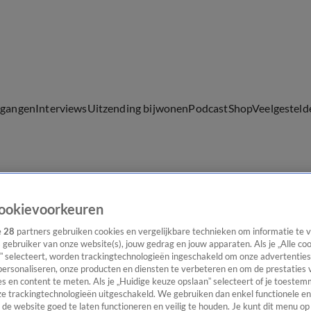
lgangen
Interviews
Uitzending bijwonen
Podcast
Shop
Veelgesteld
ijwonen
ookievoorkeuren
e
28
partners gebruiken cookies en vergelijkbare technieken om informatie te
s gebruiker van onze website(s), jouw gedrag en jouw apparaten. Als je „Alle co
” selecteert, worden trackingtechnologieën ingeschakeld om onze advertenties
personaliseren, onze producten en diensten te verbeteren en om de prestaties 
s en content te meten. Als je „Huidige keuze opslaan” selecteert of je toestemm
e trackingtechnologieën uitgeschakeld. We gebruiken dan enkel functionele en
de website goed te laten functioneren en veilig te houden. Je kunt dit menu op