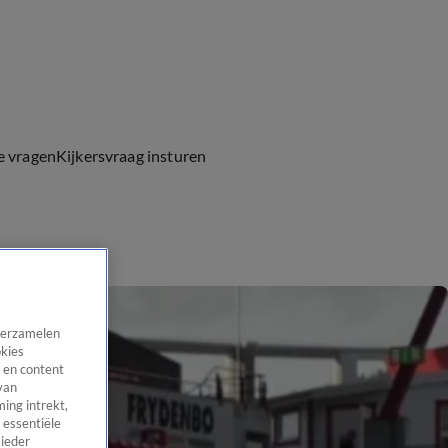
e vragen
Kijkersvraag insturen
 verzamelen
okies
 en content
van
ing intrekt,
 essentiële
 ieder