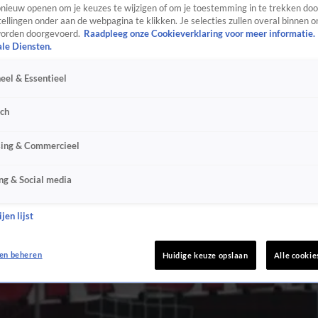
ieuw openen om je keuzes te wijzigen of om je toestemming in te trekken door
ellingen onder aan de webpagina te klikken. Je selecties zullen overal binnen o
orden doorgevoerd.
Raadpleeg onze Cookieverklaring voor meer informatie.
ale Diensten.
eel & Essentieel
sch
sing & Commercieel
ng & Social media
jen lijst
en beheren
Huidige keuze opslaan
Alle cookie