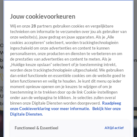
Jouw cookievoorkeuren
Wij en onze
28
partners gebruiken cookies en vergelijkbare
technieken om informatie te verzamelen over jou als gebruiker van
onze website(s), jouw gedrag en jouw apparaten. Als je „Alle
cookies accepteren” selecteert, worden trackingtechnologieën
Overzicht
In de
Onze programma's
Uitzendingen
Onze gezichten
ingeschakeld om onze advertenties en content te kunnen
Wandelgangen
Interviews
Uitzending
personaliseren, onze producten en diensten te verbeteren en om
bijwonen
de prestaties van advertenties en content te meten. Als je
Podcast
Shop
Veelgestelde vragen
Kijkersvraag insturen
„Huidige keuze opslaan” selecteert of je toestemming intrekt,
Volg Vandaag Inside
worden deze trackingtechnologieën uitgeschakeld. We gebruiken
dan enkel functionele en essentiële cookies om de website goed te
laten functioneren en veilig te houden. Je kunt dit menu op ieder
moment opnieuw openen om je keuzes te wijzigen of om je
Zoeken
toestemming in te trekken door op de link Cookie-instellingen
Uitzendingen
Vandaag Inside
De Oranjezomer
Shop
Uitzending
onder aan de webpagina te klikken. Je selecties zullen overal
bijwonen
binnen onze Digitale Diensten worden doorgevoerd.
Raadpleeg
onze Cookieverklaring voor meer informatie.
Bekijk hier onze
Digitale Diensten.
Altijd actief
Functioneel & Essentieel