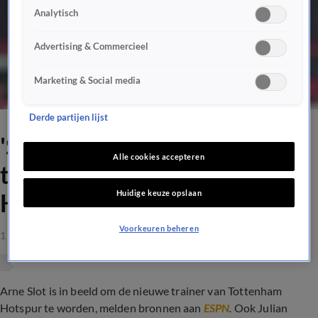
Analytisch
Advertising & Commercieel
Marketing & Social media
Derde partijen lijst
'Slot in beeld als nieuwe
Alle cookies accepteren
trainer van Tottenham
Huidige keuze opslaan
Hotspur'
Voorkeuren beheren
1 mei 2023, 16:33
Arne Slot is in beeld om de nieuwe trainer van Tottenham
Hotspur te worden, melden bronnen aan
ESPN
.
Ook
Julian