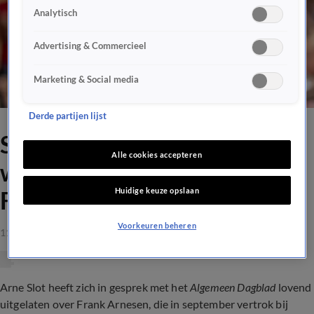
Analytisch
Advertising & Commercieel
Marketing & Social media
Derde partijen lijst
Slot dankbaar: ‘Zonder hem
Alle cookies accepteren
was ik geen trainer van
Huidige keuze opslaan
Feyenoord geweest’
Voorkeuren beheren
11 mei 2023, 10:00
Arne Slot heeft zich in gesprek met het
Algemeen Dagblad
lovend
uitgelaten over Frank Arnesen, die in september vertrok bij