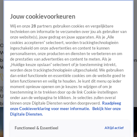
Jouw cookievoorkeuren
Wij en onze
28
partners gebruiken cookies en vergelijkbare
technieken om informatie te verzamelen over jou als gebruiker van
onze website(s), jouw gedrag en jouw apparaten. Als je „Alle
cookies accepteren” selecteert, worden trackingtechnologieën
Overzicht
In de
Onze programma's
Uitzendingen
Onze gezichten
ingeschakeld om onze advertenties en content te kunnen
Wandelgangen
Interviews
Uitzending
personaliseren, onze producten en diensten te verbeteren en om
bijwonen
de prestaties van advertenties en content te meten. Als je
Podcast
Shop
Veelgestelde vragen
Kijkersvraag insturen
„Huidige keuze opslaan” selecteert of je toestemming intrekt,
Volg Vandaag Inside
worden deze trackingtechnologieën uitgeschakeld. We gebruiken
dan enkel functionele en essentiële cookies om de website goed te
laten functioneren en veilig te houden. Je kunt dit menu op ieder
moment opnieuw openen om je keuzes te wijzigen of om je
Zoeken
toestemming in te trekken door op de link Cookie-instellingen
Uitzendingen
Vandaag Inside
De Oranjezomer
Shop
Uitzending
onder aan de webpagina te klikken. Je selecties zullen overal
bijwonen
binnen onze Digitale Diensten worden doorgevoerd.
Raadpleeg
onze Cookieverklaring voor meer informatie.
Bekijk hier onze
Digitale Diensten.
Altijd actief
Functioneel & Essentieel