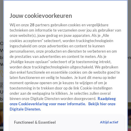
Jouw cookievoorkeuren
Wij en onze
28
partners gebruiken cookies en vergelijkbare
technieken om informatie te verzamelen over jou als gebruiker van
onze website(s), jouw gedrag en jouw apparaten. Als je „Alle
cookies accepteren” selecteert, worden trackingtechnologieën
Overzicht
In de
Onze programma's
Uitzendingen
Onze gezichten
ingeschakeld om onze advertenties en content te kunnen
Wandelgangen
Interviews
Uitzending
personaliseren, onze producten en diensten te verbeteren en om
bijwonen
de prestaties van advertenties en content te meten. Als je
Podcast
Shop
Veelgestelde vragen
Kijkersvraag insturen
„Huidige keuze opslaan” selecteert of je toestemming intrekt,
Volg Vandaag Inside
worden deze trackingtechnologieën uitgeschakeld. We gebruiken
dan enkel functionele en essentiële cookies om de website goed te
laten functioneren en veilig te houden. Je kunt dit menu op ieder
moment opnieuw openen om je keuzes te wijzigen of om je
Zoeken
toestemming in te trekken door op de link Cookie-instellingen
Uitzendingen
Vandaag Inside
De Oranjezomer
Shop
Uitzending
onder aan de webpagina te klikken. Je selecties zullen overal
bijwonen
binnen onze Digitale Diensten worden doorgevoerd.
Raadpleeg
onze Cookieverklaring voor meer informatie.
Bekijk hier onze
Digitale Diensten.
Altijd actief
Functioneel & Essentieel