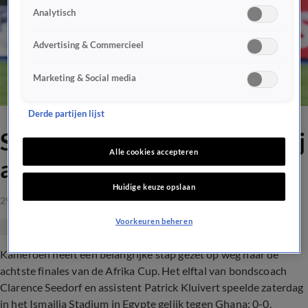
Analytisch
Advertising & Commercieel
Marketing & Social media
Derde partijen lijst
Seedorf na gelijkspel dicht bij
Alle cookies accepteren
achtste finale
Huidige keuze opslaan
29 juni 2019, 22:55
Voorkeuren beheren
Kameroen heeft een belangrijke stap gezet op weg naar de
achtste finales van de Afrika Cup. Het elftal van bondscoach
Clarence Seedorf en assistent Patrick Kluivert speelde zaterdag
in het Ismailia Stadium in Egypte gelijk tegen Ghana: 0-0.