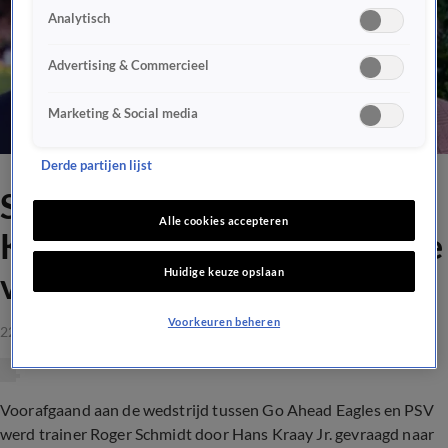
Analytisch
Advertising & Commercieel
Marketing & Social media
Derde partijen lijst
Schmidt klaar met Hans
Alle cookies accepteren
Kraay Jr.: 'De kwaliteit van je
Huidige keuze opslaan
vragen wordt steeds minder'
Voorkeuren beheren
22 sep 2021, 19:28
Voorafgaand aan de wedstrijd tussen Go Ahead Eagles en PSV
werd trainer Roger Schmidt door Hans Kraay Jr. gevraagd naar