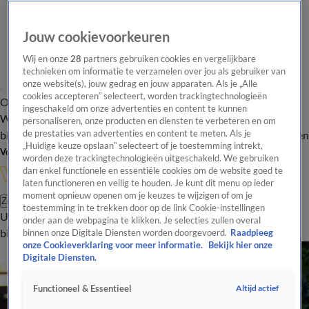
Jouw cookievoorkeuren
Wij en onze
28
partners gebruiken cookies en vergelijkbare
technieken om informatie te verzamelen over jou als gebruiker van
onze website(s), jouw gedrag en jouw apparaten. Als je „Alle
cookies accepteren” selecteert, worden trackingtechnologieën
Overzicht
In de
Onze programma's
Uitzendingen
Onze gezichten
ingeschakeld om onze advertenties en content te kunnen
Wandelgangen
Interviews
Uitzending
personaliseren, onze producten en diensten te verbeteren en om
bijwonen
de prestaties van advertenties en content te meten. Als je
Podcast
Shop
Veelgestelde vragen
Kijkersvraag insturen
„Huidige keuze opslaan” selecteert of je toestemming intrekt,
Volg Vandaag Inside
worden deze trackingtechnologieën uitgeschakeld. We gebruiken
dan enkel functionele en essentiële cookies om de website goed te
laten functioneren en veilig te houden. Je kunt dit menu op ieder
moment opnieuw openen om je keuzes te wijzigen of om je
Zoeken
toestemming in te trekken door op de link Cookie-instellingen
Uitzendingen
Vandaag Inside
De Oranjezomer
Shop
Uitzending
onder aan de webpagina te klikken. Je selecties zullen overal
bijwonen
binnen onze Digitale Diensten worden doorgevoerd.
Raadpleeg
onze Cookieverklaring voor meer informatie.
Bekijk hier onze
Digitale Diensten.
Altijd actief
Functioneel & Essentieel