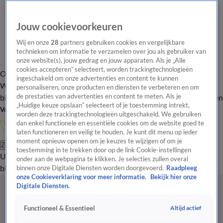
Jouw cookievoorkeuren
Wij en onze
28
partners gebruiken cookies en vergelijkbare
technieken om informatie te verzamelen over jou als gebruiker van
onze website(s), jouw gedrag en jouw apparaten. Als je „Alle
cookies accepteren” selecteert, worden trackingtechnologieën
Overzicht
In de
Onze programma's
Uitzendingen
Onze gezichten
ingeschakeld om onze advertenties en content te kunnen
Wandelgangen
Interviews
Uitzending
personaliseren, onze producten en diensten te verbeteren en om
bijwonen
de prestaties van advertenties en content te meten. Als je
Podcast
Shop
Veelgestelde vragen
Kijkersvraag insturen
„Huidige keuze opslaan” selecteert of je toestemming intrekt,
Volg Vandaag Inside
worden deze trackingtechnologieën uitgeschakeld. We gebruiken
dan enkel functionele en essentiële cookies om de website goed te
laten functioneren en veilig te houden. Je kunt dit menu op ieder
moment opnieuw openen om je keuzes te wijzigen of om je
Zoeken
toestemming in te trekken door op de link Cookie-instellingen
Uitzendingen
Vandaag Inside
De Oranjezomer
Shop
Uitzending
onder aan de webpagina te klikken. Je selecties zullen overal
bijwonen
binnen onze Digitale Diensten worden doorgevoerd.
Raadpleeg
onze Cookieverklaring voor meer informatie.
Bekijk hier onze
Digitale Diensten.
Altijd actief
Functioneel & Essentieel