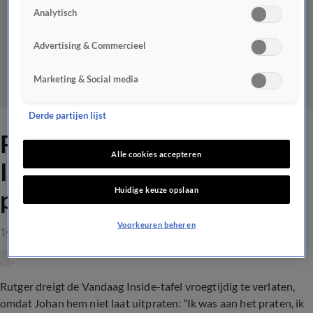
Analytisch
Advertising & Commercieel
Marketing & Social media
Derde partijen lijst
Rutger verlaat Vandaag
Alle cookies accepteren
Inside-tafel: ‘IK was aan het
Huidige keuze opslaan
praten!’
Voorkeuren beheren
14 sep 2023, 22:50
Rutger dreigt de Vandaag Inside-tafel vroegtijdig te verlaten,
omdat Johan hem niet laat uitpraten: “Ik was aan het praten, ik