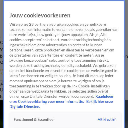
Jouw cookievoorkeuren
Wij en onze
28
partners gebruiken cookies en vergelijkbare
technieken om informatie te verzamelen over jou als gebruiker van
onze website(s), jouw gedrag en jouw apparaten. Als je „Alle
cookies accepteren” selecteert, worden trackingtechnologieën
Overzicht
In de
Onze programma's
Uitzendingen
Onze gezichten
ingeschakeld om onze advertenties en content te kunnen
Wandelgangen
Interviews
Uitzending
personaliseren, onze producten en diensten te verbeteren en om
bijwonen
de prestaties van advertenties en content te meten. Als je
Podcast
Shop
Veelgestelde vragen
Kijkersvraag insturen
„Huidige keuze opslaan” selecteert of je toestemming intrekt,
Volg Vandaag Inside
worden deze trackingtechnologieën uitgeschakeld. We gebruiken
dan enkel functionele en essentiële cookies om de website goed te
laten functioneren en veilig te houden. Je kunt dit menu op ieder
moment opnieuw openen om je keuzes te wijzigen of om je
Zoeken
toestemming in te trekken door op de link Cookie-instellingen
Uitzendingen
Vandaag Inside
De Oranjezomer
Shop
Uitzending
onder aan de webpagina te klikken. Je selecties zullen overal
bijwonen
binnen onze Digitale Diensten worden doorgevoerd.
Raadpleeg
onze Cookieverklaring voor meer informatie.
Bekijk hier onze
Digitale Diensten.
Altijd actief
Functioneel & Essentieel