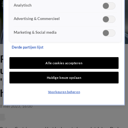
Analytisch
Advertising & Commercieel
Marketing & Social media
Derde partijen lijst
Rutger Castricum over
Alle cookies accepteren
uitspraken Johan Derksen:
Huidige keuze opslaan
'Dat vond ik heel leuk om te
horen'
Voorkeuren beheren
8 mei 2023, 16:00