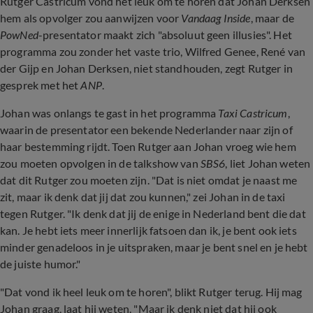
Rutger Castricum vond het leuk om te horen dat Johan Derksen
hem als opvolger zou aanwijzen voor
Vandaag Inside
, maar de
PowNed
-presentator maakt zich "absoluut geen illusies". Het
programma zou zonder het vaste trio, Wilfred Genee, René van
der Gijp en Johan Derksen, niet standhouden, zegt Rutger in
gesprek met het
ANP
.
Johan was onlangs te gast in het programma
Taxi Castricum
,
waarin de presentator een bekende Nederlander naar zijn of
haar bestemming rijdt. Toen Rutger aan Johan vroeg wie hem
zou moeten opvolgen in de talkshow van
SBS6
, liet Johan weten
dat dit Rutger zou moeten zijn. "Dat is niet omdat je naast me
zit, maar ik denk dat jij dat zou kunnen," zei Johan in de taxi
tegen Rutger. "Ik denk dat jij de enige in Nederland bent die dat
kan. Je hebt iets meer innerlijk fatsoen dan ik, je bent ook iets
minder genadeloos in je uitspraken, maar je bent snel en je hebt
de juiste humor."
"Dat vond ik heel leuk om te horen", blikt Rutger terug. Hij mag
Johan graag, laat hij weten. "Maar ik denk niet dat hij ook