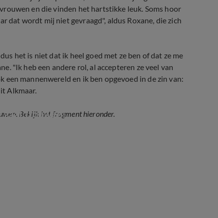
al vrouwen en die vinden het hartstikke leuk. Soms hoor
ar dat wordt mij niet gevraagd", aldus Roxane, die zich
 dus het is niet dat ik heel goed met ze ben of dat ze me
ane. "Ik heb een andere rol, al accepteren ze veel van
 ook een mannenwereld en ik ben opgevoed in de zin van:
uit Alkmaar.
e gaat trouwen!
uwen. Bekijk het fragment hieronder.