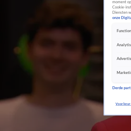
moment opn
Cookie-inst
Diensten w
onze Digit
Function
Analyti
Adverti
Marketi
Derde parti
Voorkeur