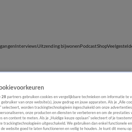
lgangen
Interviews
Uitzending bijwonen
Podcast
Shop
Veelgesteld
ijwonen
ookievoorkeuren
e
28
partners gebruiken cookies en vergelijkbare technieken om informatie te
s gebruiker van onze website(s), jouw gedrag en jouw apparaten. Als je „Alle co
” selecteert, worden trackingtechnologieën ingeschakeld om onze advertenties
personaliseren, onze producten en diensten te verbeteren en om de prestaties 
s en content te meten. Als je „Huidige keuze opslaan” selecteert of je toestemm
e trackingtechnologieën uitgeschakeld. We gebruiken dan enkel functionele en
de website goed te laten functioneren en veilig te houden. Je kunt dit menu op