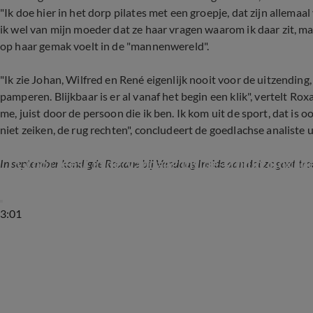
"Ik doe hier in het dorp pilates met een groepje, dat zijn allema
ik wel van mijn moeder dat ze haar vragen waarom ik daar zit, ma
op haar gemak voelt in de "mannenwereld".
"Ik zie Johan, Wilfred en René eigenlijk nooit voor de uitzending,
pamperen. Blijkbaar is er al vanaf het begin een klik", vertelt Rox
me, juist door de persoon die ik ben. Ik kom uit de sport, dat is
niet zeiken, de rug rechten", concludeert de goedlachse analiste 
Groot feest in de Vandaag Inside-studio: Roxan
In september kondigde Roxane bij Vandaag Inside aan dat ze gaat tro
3:01