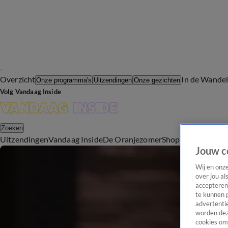
Overzicht
In de Wande
Onze programma's
Uitzendingen
Onze gezichten
Volg Vandaag Inside
Zoeken
Uitzendingen
Vandaag Inside
De Oranjezomer
Shop
Uitzending b
Jouw c
Wij en onz
over jou al
accepteren
te kunnen 
advertentie
worden dez
cookies om 