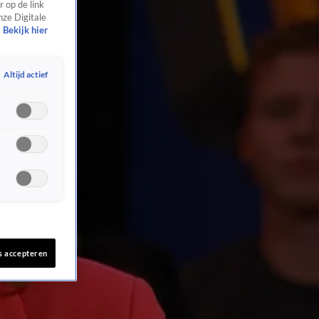
 op de link
nze Digitale
Bekijk hier
Altijd actief
s accepteren