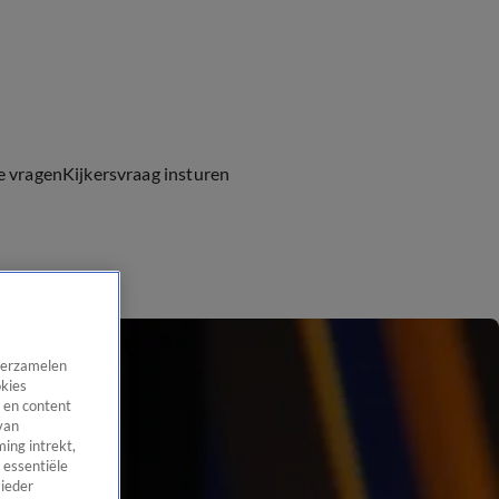
e vragen
Kijkersvraag insturen
 verzamelen
okies
 en content
van
ing intrekt,
 essentiële
 ieder