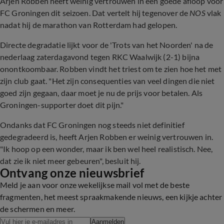
Arjen Robben heeft weinig vertrouwen in een goede afloop voor
FC Groningen dit seizoen. Dat vertelt hij tegenover de
NOS
vlak
nadat hij de marathon van Rotterdam had gelopen.
Directe degradatie lijkt voor de 'Trots van het Noorden' na de
nederlaag zaterdagavond tegen RKC Waalwijk (2-1) bijna
onontkoombaar. Robben vindt het triest om te zien hoe het met
zijn club gaat. "Het zijn consequenties van veel dingen die niet
goed zijn gegaan, daar moet je nu de prijs voor betalen. Als
Groningen-supporter doet dit pijn."
Ondanks dat FC Groningen nog steeds niet definitief
gedegradeerd is, heeft Arjen Robben er weinig vertrouwen in.
"Ik hoop op een wonder, maar ik ben wel heel realistisch. Nee,
dat zie ik niet meer gebeuren", besluit hij.
Ontvang onze nieuwsbrief
Meld je aan voor onze wekelijkse mail vol met de beste
fragmenten, het meest spraakmakende nieuws, een kijkje achter
de schermen en meer.
Aanmelden