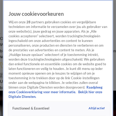
Jouw cookievoorkeuren
Wij en onze
28
partners gebruiken cookies en vergelijkbare
technieken om informatie te verzamelen over jou als gebruiker van
onze website(s), jouw gedrag en jouw apparaten. Als je „Alle
cookies accepteren” selecteert, worden trackingtechnologieën
Overzicht
In de
Onze programma's
Uitzendingen
Onze gezichten
ingeschakeld om onze advertenties en content te kunnen
Wandelgangen
Interviews
Uitzending
personaliseren, onze producten en diensten te verbeteren en om
bijwonen
de prestaties van advertenties en content te meten. Als je
Podcast
Shop
Veelgestelde vragen
Kijkersvraag insturen
„Huidige keuze opslaan” selecteert of je toestemming intrekt,
Volg Vandaag Inside
worden deze trackingtechnologieën uitgeschakeld. We gebruiken
dan enkel functionele en essentiële cookies om de website goed te
laten functioneren en veilig te houden. Je kunt dit menu op ieder
moment opnieuw openen om je keuzes te wijzigen of om je
Zoeken
toestemming in te trekken door op de link Cookie-instellingen
Uitzendingen
Vandaag Inside
De Oranjezomer
Shop
Uitzending
onder aan de webpagina te klikken. Je selecties zullen overal
bijwonen
binnen onze Digitale Diensten worden doorgevoerd.
Raadpleeg
onze Cookieverklaring voor meer informatie.
Bekijk hier onze
Digitale Diensten.
Altijd actief
Functioneel & Essentieel