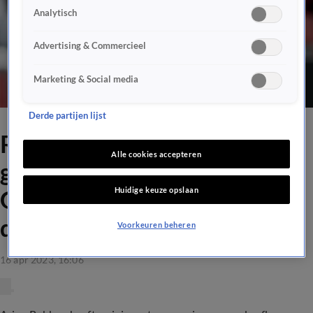
Analytisch
Advertising & Commercieel
Marketing & Social media
Derde partijen lijst
Robben ziet het niet meer
Alle cookies accepteren
goedkomen met FC
Huidige keuze opslaan
Groningen: 'Als supporter
doet dit pijn'
Voorkeuren beheren
16 apr 2023, 16:06