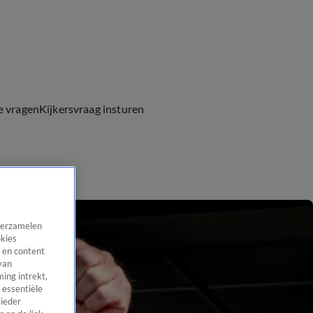
e vragen
Kijkersvraag insturen
 verzamelen
okies
 en content
van
ing intrekt,
 essentiële
 ieder