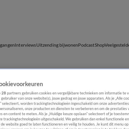
lgangen
Interviews
Uitzending bijwonen
Podcast
Shop
Veelgesteld
ijwonen
ookievoorkeuren
e
28
partners gebruiken cookies en vergelijkbare technieken om informatie te
s gebruiker van onze website(s), jouw gedrag en jouw apparaten. Als je „Alle co
” selecteert, worden trackingtechnologieën ingeschakeld om onze advertenties
personaliseren, onze producten en diensten te verbeteren en om de prestaties 
s en content te meten. Als je „Huidige keuze opslaan” selecteert of je toestemm
e trackingtechnologieën uitgeschakeld. We gebruiken dan enkel functionele en
de website goed te laten functioneren en veilig te houden. Je kunt dit menu op