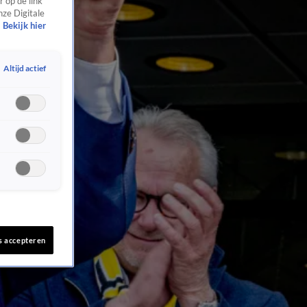
 op de link
nze Digitale
Bekijk hier
Altijd actief
s accepteren