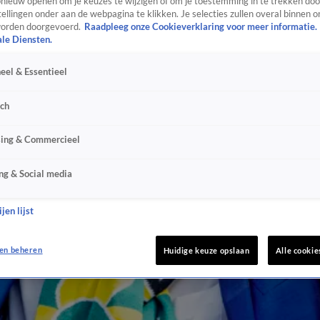
ieuw openen om je keuzes te wijzigen of om je toestemming in te trekken door
ellingen onder aan de webpagina te klikken. Je selecties zullen overal binnen o
orden doorgevoerd.
Raadpleeg onze Cookieverklaring voor meer informatie.
ale Diensten.
eel & Essentieel
sch
sing & Commercieel
ng & Social media
jen lijst
en beheren
Huidige keuze opslaan
Alle cookie