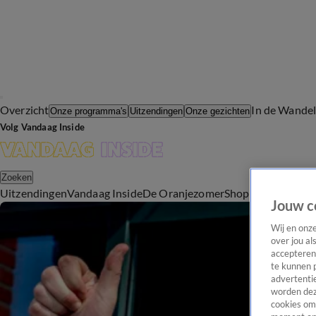
Overzicht
In de Wande
Onze programma's
Uitzendingen
Onze gezichten
Volg Vandaag Inside
Zoeken
Uitzendingen
Vandaag Inside
De Oranjezomer
Shop
Uitzending b
Jouw c
Wij en onz
over jou al
accepteren
te kunnen 
advertentie
worden dez
cookies om 