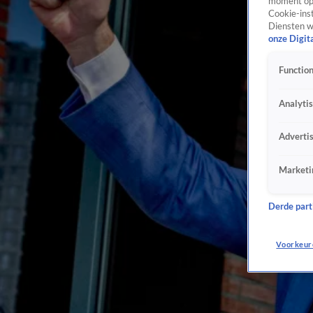
moment opn
Cookie-inst
Diensten w
onze Digit
Function
Analyti
Adverti
Marketi
Derde parti
Voorkeur