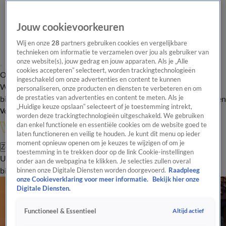
Jouw cookievoorkeuren
Wij en onze
28
partners gebruiken cookies en vergelijkbare
technieken om informatie te verzamelen over jou als gebruiker van
onze website(s), jouw gedrag en jouw apparaten. Als je „Alle
cookies accepteren” selecteert, worden trackingtechnologieën
Overzicht
In de
Onze programma's
Uitzendingen
Onze gezichten
ingeschakeld om onze advertenties en content te kunnen
Wandelgangen
Interviews
Uitzending
personaliseren, onze producten en diensten te verbeteren en om
bijwonen
de prestaties van advertenties en content te meten. Als je
Podcast
Shop
Veelgestelde vragen
Kijkersvraag insturen
„Huidige keuze opslaan” selecteert of je toestemming intrekt,
Volg Vandaag Inside
worden deze trackingtechnologieën uitgeschakeld. We gebruiken
dan enkel functionele en essentiële cookies om de website goed te
laten functioneren en veilig te houden. Je kunt dit menu op ieder
moment opnieuw openen om je keuzes te wijzigen of om je
Zoeken
toestemming in te trekken door op de link Cookie-instellingen
Uitzendingen
Vandaag Inside
De Oranjezomer
Shop
Uitzending
onder aan de webpagina te klikken. Je selecties zullen overal
bijwonen
binnen onze Digitale Diensten worden doorgevoerd.
Raadpleeg
onze Cookieverklaring voor meer informatie.
Bekijk hier onze
Digitale Diensten.
Altijd actief
Functioneel & Essentieel