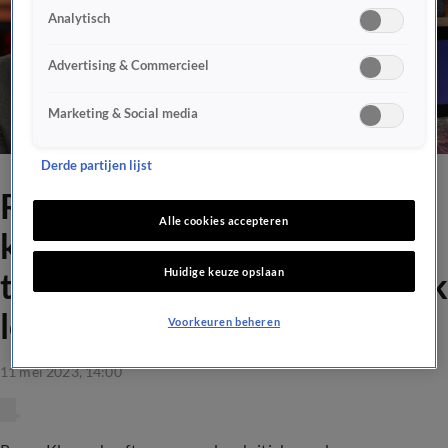
Analytisch
Advertising & Commercieel
Marketing & Social media
Derde partijen lijst
Renze Klamer reageert op
Alle cookies accepteren
kritiek van Vandaag Inside-
Huidige keuze opslaan
tafel: 'Dan heb je een moeilijk
leven'
Voorkeuren beheren
11 mei 2023, 14:00