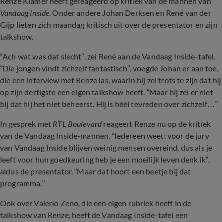
Renze Klamer heeft gereageerd op kritiek van de mannen van
Vandaag Inside
. Onder andere Johan Derksen en René van der
Gijp lieten zich maandag kritisch uit over de presentator en zijn
talkshow.
“Ach wat was dat slecht”, zei René aan de Vandaag Inside-tafel.
“Die jongen vindt zichzelf fantastisch”, voegde Johan er aan toe,
die een interview met Renze las, waarin hij zei trots te zijn dat hij
op zijn dertigste een eigen talkshow heeft. “Maar hij zei er niet
bij dat hij het niet beheerst. Hij is héél tevreden over zichzelf…”
In gesprek met
RTL Boulevard
reageert Renze nu op de kritiek
van de Vandaag Inside-mannen. “Iedereen weet: voor de jury
van Vandaag Inside blijven weinig mensen overeind, dus als je
leeft voor hun goedkeuring heb je een moeilijk leven denk ik”,
aldus de presentator. “Maar dat hoort een beetje bij dat
programma.”
Ook over Valerio Zeno, die een eigen rubriek heeft in de
talkshow van Renze, heeft de Vandaag Inside-tafel een