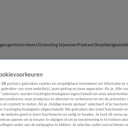
lgangen
Interviews
Uitzending bijwonen
Podcast
Shop
Veelgesteld
ookievoorkeuren
ijwonen
e
28
partners gebruiken cookies en vergelijkbare technieken om informatie te
s gebruiker van onze website(s), jouw gedrag en jouw apparaten. Als je „Alle co
” selecteert, worden trackingtechnologieën ingeschakeld om onze advertenties
personaliseren, onze producten en diensten te verbeteren en om de prestaties 
s en content te meten. Als je „Huidige keuze opslaan” selecteert of je toestemm
e trackingtechnologieën uitgeschakeld. We gebruiken dan enkel functionele en
de website goed te laten functioneren en veilig te houden. Je kunt dit menu op
ieuw openen om je keuzes te wijzigen of om je toestemming in te trekken door
ellingen onder aan de webpagina te klikken. Je selecties zullen overal binnen o