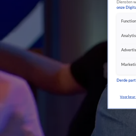
Diensten w
onze Digit
Function
Analyti
Adverti
Marketi
Derde parti
Voorkeur