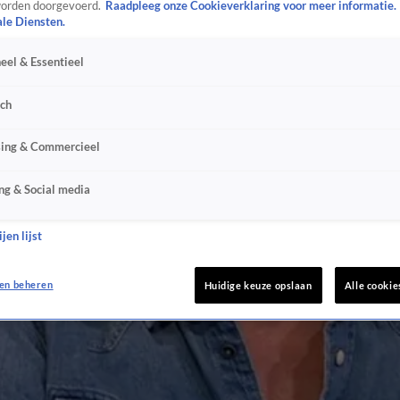
orden doorgevoerd.
Raadpleeg onze Cookieverklaring voor meer informatie.
ale Diensten.
eel & Essentieel
sch
sing & Commercieel
ng & Social media
jen lijst
en beheren
Huidige keuze opslaan
Alle cookie