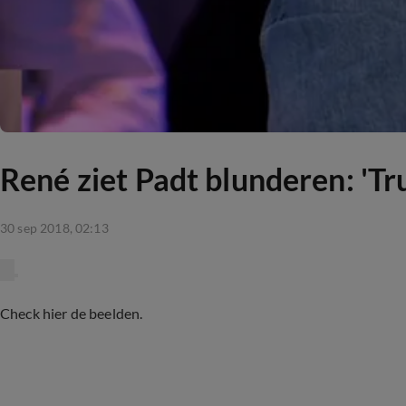
René ziet Padt blunderen: 'Tr
30 sep 2018, 02:13
Check hier de beelden.