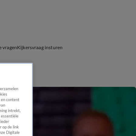
e vragen
Kijkersvraag insturen
 verzamelen
okies
 en content
van
ing intrekt,
 essentiële
 ieder
 op de link
nze Digitale