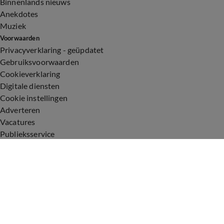
Binnenlands nieuws
Anekdotes
Muziek
Voorwaarden
Privacyverklaring - geüpdatet
Gebruiksvoorwaarden
Cookieverklaring
Digitale diensten
Cookie instellingen
Adverteren
Vacatures
Publieksservice
Toegankelijkheid
Uitzendingen
Vandaag Inside
De Oranjezomer
De Oranjezondag
Veronica Inside
Veronica Offside