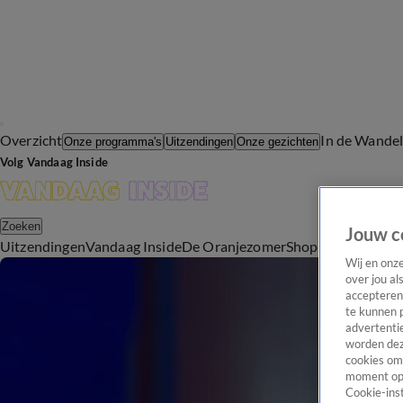
Overzicht
In de Wande
Onze programma's
Uitzendingen
Onze gezichten
Volg Vandaag Inside
Zoeken
Jouw c
Uitzendingen
Vandaag Inside
De Oranjezomer
Shop
Uitzending b
Wij en onz
over jou al
accepteren
te kunnen 
advertentie
worden dez
cookies om 
moment opn
Cookie-inst