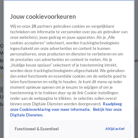
Jouw cookievoorkeuren
Wij en onze
28
partners gebruiken cookies en vergelijkbare
technieken om informatie te verzamelen over jou als gebruiker van
onze website(s), jouw gedrag en jouw apparaten. Als je „Alle
cookies accepteren” selecteert, worden trackingtechnologieën
Overzicht
In de
Onze programma's
Uitzendingen
Onze gezichten
ingeschakeld om onze advertenties en content te kunnen
Wandelgangen
Interviews
Uitzending
personaliseren, onze producten en diensten te verbeteren en om
bijwonen
de prestaties van advertenties en content te meten. Als je
Podcast
Shop
Veelgestelde vragen
Kijkersvraag insturen
„Huidige keuze opslaan” selecteert of je toestemming intrekt,
Volg Vandaag Inside
worden deze trackingtechnologieën uitgeschakeld. We gebruiken
dan enkel functionele en essentiële cookies om de website goed te
laten functioneren en veilig te houden. Je kunt dit menu op ieder
moment opnieuw openen om je keuzes te wijzigen of om je
Zoeken
toestemming in te trekken door op de link Cookie-instellingen
Uitzendingen
Vandaag Inside
De Oranjezomer
Shop
Uitzending
onder aan de webpagina te klikken. Je selecties zullen overal
bijwonen
binnen onze Digitale Diensten worden doorgevoerd.
Raadpleeg
onze Cookieverklaring voor meer informatie.
Bekijk hier onze
Digitale Diensten.
Altijd actief
Functioneel & Essentieel