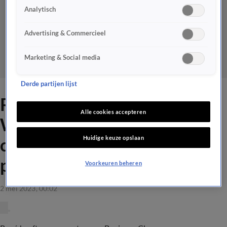
Analytisch
Advertising & Commercieel
Marketing & Social media
Derde partijen lijst
René ziet Harry Mens en
Alle cookies accepteren
Willem van Hanegem
Huidige keuze opslaan
compleet langs elkaar heen
praten
Voorkeuren beheren
2 mei 2023, 00:02