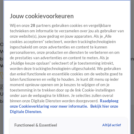
Jouw cookievoorkeuren
Wij en onze
28
partners gebruiken cookies en vergelijkbare
technieken om informatie te verzamelen over jou als gebruiker van
onze website(s), jouw gedrag en jouw apparaten. Als je „Alle
cookies accepteren” selecteert, worden trackingtechnologieën
Overzicht
In de
Onze programma's
Uitzendingen
Onze gezichten
ingeschakeld om onze advertenties en content te kunnen
Wandelgangen
Interviews
Uitzending
personaliseren, onze producten en diensten te verbeteren en om
bijwonen
de prestaties van advertenties en content te meten. Als je
Podcast
Shop
Veelgestelde vragen
Kijkersvraag insturen
„Huidige keuze opslaan” selecteert of je toestemming intrekt,
Volg Vandaag Inside
worden deze trackingtechnologieën uitgeschakeld. We gebruiken
dan enkel functionele en essentiële cookies om de website goed te
laten functioneren en veilig te houden. Je kunt dit menu op ieder
moment opnieuw openen om je keuzes te wijzigen of om je
Zoeken
toestemming in te trekken door op de link Cookie-instellingen
Uitzendingen
Vandaag Inside
De Oranjezomer
Shop
Uitzending
onder aan de webpagina te klikken. Je selecties zullen overal
bijwonen
binnen onze Digitale Diensten worden doorgevoerd.
Raadpleeg
onze Cookieverklaring voor meer informatie.
Bekijk hier onze
Digitale Diensten.
Altijd actief
Functioneel & Essentieel