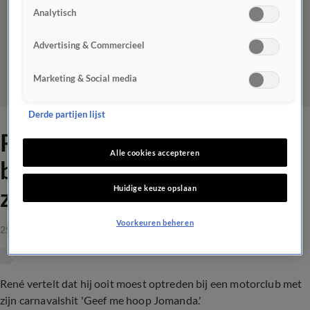
Analytisch
Advertising & Commercieel
Marketing & Social media
Derde partijen lijst
René vertelt over optreden
Alle cookies accepteren
bij motorclub: 'De beveiliger
Huidige keuze opslaan
zei: niks zeggen!'
Voorkeuren beheren
25 okt 2023, 22:38
René vertelt dat hij ooit moest optreden bij een motorclub met
zijn carnavalshit 'Geef me hoop Jomanda.'