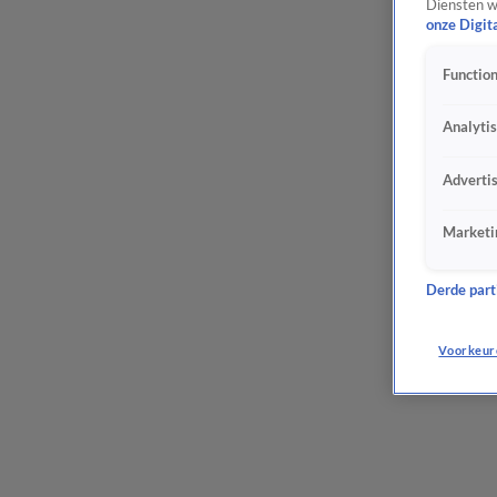
Diensten w
onze Digit
Function
Analyti
Adverti
Marketi
Derde parti
Voorkeur