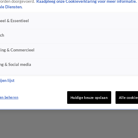
orden doorgevoerd.
Raadpleeg onze Cookieverklaring voor meer informatie.
ale Diensten.
eel & Essentieel
sch
sing & Commercieel
ng & Social media
jen lijst
en beheren
Huidige keuze opslaan
Alle cookie