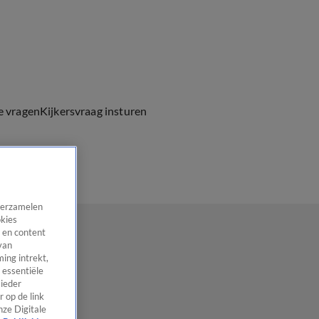
e vragen
Kijkersvraag insturen
 verzamelen
okies
 en content
van
ing intrekt,
 essentiële
 ieder
 op de link
nze Digitale