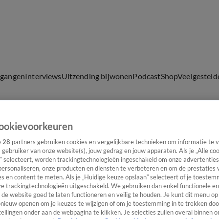
lgangen
Interviews
Uitzending bijwonen
Podcast
Shop
Veelgesteld
ookievoorkeuren
ijwonen
e
28
partners gebruiken cookies en vergelijkbare technieken om informatie te
s gebruiker van onze website(s), jouw gedrag en jouw apparaten. Als je „Alle co
” selecteert, worden trackingtechnologieën ingeschakeld om onze advertenties
personaliseren, onze producten en diensten te verbeteren en om de prestaties 
s en content te meten. Als je „Huidige keuze opslaan” selecteert of je toestemm
e trackingtechnologieën uitgeschakeld. We gebruiken dan enkel functionele en
de website goed te laten functioneren en veilig te houden. Je kunt dit menu op
ieuw openen om je keuzes te wijzigen of om je toestemming in te trekken door
ellingen onder aan de webpagina te klikken. Je selecties zullen overal binnen o