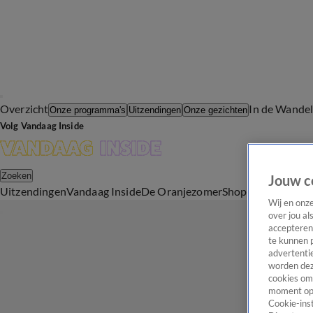
Overzicht
In de Wande
Onze programma's
Uitzendingen
Onze gezichten
Volg Vandaag Inside
Zoeken
Jouw c
Uitzendingen
Vandaag Inside
De Oranjezomer
Shop
Uitzending b
Wij en onz
over jou al
accepteren
te kunnen 
advertentie
worden dez
cookies om 
moment opn
Cookie-inst