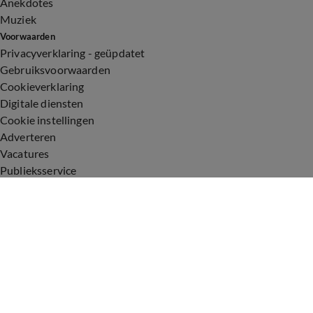
Anekdotes
Muziek
Voorwaarden
Privacyverklaring - geüpdatet
Gebruiksvoorwaarden
Cookieverklaring
Digitale diensten
Cookie instellingen
Adverteren
Vacatures
Publieksservice
Toegankelijkheid
Uitzendingen
Vandaag Inside
De Oranjezomer
De Oranjezondag
Veronica Inside
Veronica Offside
Volg Vandaag Inside