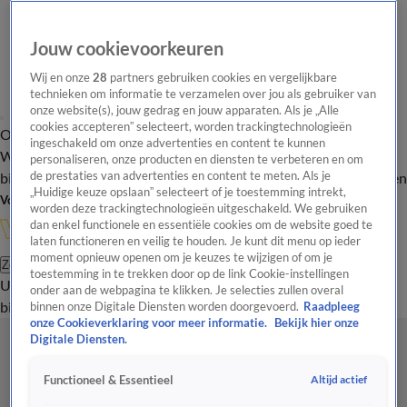
Jouw cookievoorkeuren
Wij en onze
28
partners gebruiken cookies en vergelijkbare
technieken om informatie te verzamelen over jou als gebruiker van
onze website(s), jouw gedrag en jouw apparaten. Als je „Alle
cookies accepteren” selecteert, worden trackingtechnologieën
Overzicht
In de
Onze programma's
Uitzendingen
Onze gezichten
ingeschakeld om onze advertenties en content te kunnen
Wandelgangen
Interviews
Uitzending
personaliseren, onze producten en diensten te verbeteren en om
bijwonen
de prestaties van advertenties en content te meten. Als je
Podcast
Shop
Veelgestelde vragen
Kijkersvraag insturen
„Huidige keuze opslaan” selecteert of je toestemming intrekt,
Volg Vandaag Inside
worden deze trackingtechnologieën uitgeschakeld. We gebruiken
dan enkel functionele en essentiële cookies om de website goed te
laten functioneren en veilig te houden. Je kunt dit menu op ieder
moment opnieuw openen om je keuzes te wijzigen of om je
Zoeken
toestemming in te trekken door op de link Cookie-instellingen
Uitzendingen
Vandaag Inside
De Oranjezomer
Shop
Uitzending
onder aan de webpagina te klikken. Je selecties zullen overal
bijwonen
binnen onze Digitale Diensten worden doorgevoerd.
Raadpleeg
onze Cookieverklaring voor meer informatie.
Bekijk hier onze
Digitale Diensten.
Altijd actief
Functioneel & Essentieel