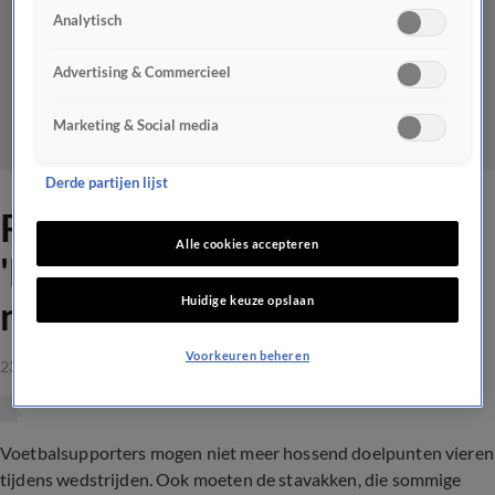
Analytisch
Advertising & Commercieel
Marketing & Social media
Derde partijen lijst
René over coronaregels:
Alle cookies accepteren
'Hugo de Jonge begrijpt het
Huidige keuze opslaan
niet'
Voorkeuren beheren
23 aug 2021, 21:32
Voetbalsupporters mogen niet meer hossend doelpunten vieren
tijdens wedstrijden. Ook moeten de stavakken, die sommige