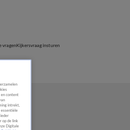
e vragen
Kijkersvraag insturen
 verzamelen
okies
 en content
van
ing intrekt,
 essentiële
 ieder
 op de link
nze Digitale