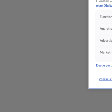
Diensten w
onze Digit
Function
Analyti
Adverti
Marketi
Derde parti
Voorkeur