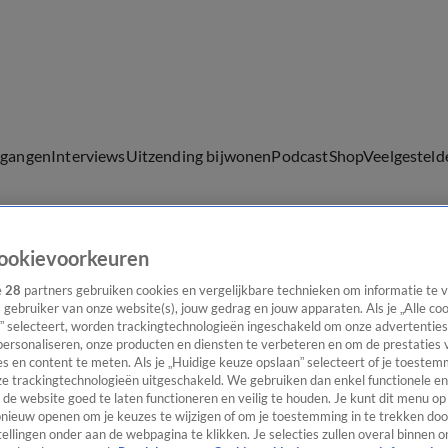
lgangen
Interviews
Uitzending bijwonen
Podcast
Shop
Veelgesteld
ookievoorkeuren
ijwonen
e
28
partners gebruiken cookies en vergelijkbare technieken om informatie te
s gebruiker van onze website(s), jouw gedrag en jouw apparaten. Als je „Alle co
” selecteert, worden trackingtechnologieën ingeschakeld om onze advertenties
personaliseren, onze producten en diensten te verbeteren en om de prestaties 
s en content te meten. Als je „Huidige keuze opslaan” selecteert of je toestemm
e trackingtechnologieën uitgeschakeld. We gebruiken dan enkel functionele en
de website goed te laten functioneren en veilig te houden. Je kunt dit menu op
ieuw openen om je keuzes te wijzigen of om je toestemming in te trekken door
ellingen onder aan de webpagina te klikken. Je selecties zullen overal binnen o