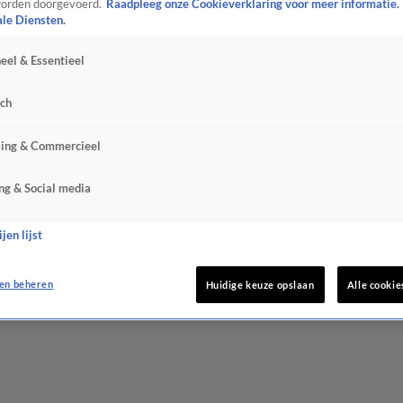
orden doorgevoerd.
Raadpleeg onze Cookieverklaring voor meer informatie.
ale Diensten.
eel & Essentieel
sch
sing & Commercieel
ng & Social media
jen lijst
en beheren
Huidige keuze opslaan
Alle cookie