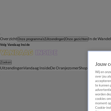
Overzicht
In de Wande
Onze programma's
Uitzendingen
Onze gezichten
Volg Vandaag Inside
Zoeken
Jouw c
Uitzendingen
Vandaag Inside
De Oranjezomer
Shop
Uitzending b
Wij en onz
over jou al
accepteren
te kunnen 
advertentie
worden dez
cookies om 
moment opn
Cookie-inst