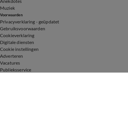
Anekdotes
Muziek
Voorwaarden
Privacyverklaring - geüpdatet
Gebruiksvoorwaarden
Cookieverklaring
Digitale diensten
Cookie instellingen
Adverteren
Vacatures
Publieksservice
Toegankelijkheid
Uitzendingen
Vandaag Inside
De Oranjezomer
De Oranjezondag
Veronica Inside
Veronica Offside
Volg Vandaag Inside