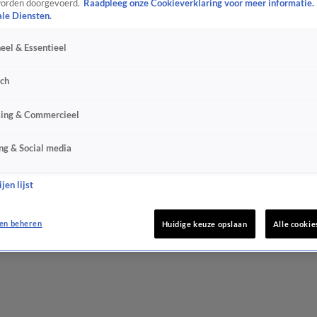
orden doorgevoerd.
Raadpleeg onze Cookieverklaring voor meer informatie.
ale Diensten.
eel & Essentieel
sch
sing & Commercieel
ng & Social media
jen lijst
en beheren
Huidige keuze opslaan
Alle cookie