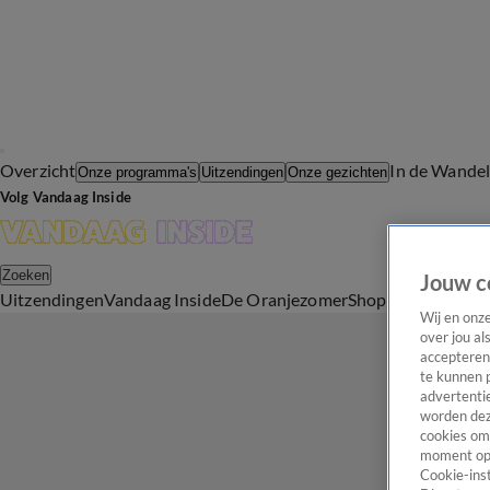
Overzicht
In de Wande
Onze programma's
Uitzendingen
Onze gezichten
Volg Vandaag Inside
Zoeken
Jouw c
Uitzendingen
Vandaag Inside
De Oranjezomer
Shop
Uitzending b
Wij en onz
over jou al
accepteren
te kunnen 
advertentie
worden dez
cookies om 
moment opn
Cookie-inst