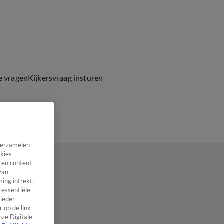
e vragen
Kijkersvraag insturen
 verzamelen
okies
 en content
van
ing intrekt,
 essentiële
 ieder
 op de link
nze Digitale