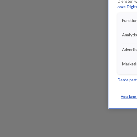
Diensten w
onze Digit
Function
Analyti
Adverti
Marketi
Derde parti
Voorkeur