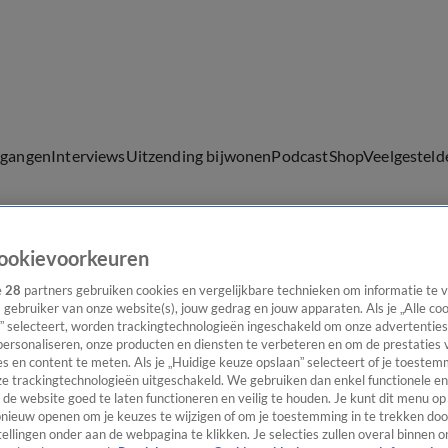
lgangen
Interviews
Uitzending bijwonen
Podcast
Shop
Veelgesteld
ookievoorkeuren
ijwonen
e
28
partners gebruiken cookies en vergelijkbare technieken om informatie te
s gebruiker van onze website(s), jouw gedrag en jouw apparaten. Als je „Alle co
” selecteert, worden trackingtechnologieën ingeschakeld om onze advertenties
personaliseren, onze producten en diensten te verbeteren en om de prestaties 
s en content te meten. Als je „Huidige keuze opslaan” selecteert of je toestemm
e trackingtechnologieën uitgeschakeld. We gebruiken dan enkel functionele en
de website goed te laten functioneren en veilig te houden. Je kunt dit menu op
ieuw openen om je keuzes te wijzigen of om je toestemming in te trekken door
ellingen onder aan de webpagina te klikken. Je selecties zullen overal binnen o