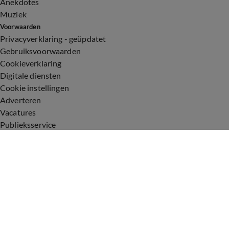
Anekdotes
Muziek
Voorwaarden
Privacyverklaring - geüpdatet
Gebruiksvoorwaarden
Cookieverklaring
Digitale diensten
Cookie instellingen
Adverteren
Vacatures
Publieksservice
Toegankelijkheid
Uitzendingen
Vandaag Inside
De Oranjezomer
De Oranjezondag
Veronica Inside
Veronica Offside
Volg Vandaag Inside