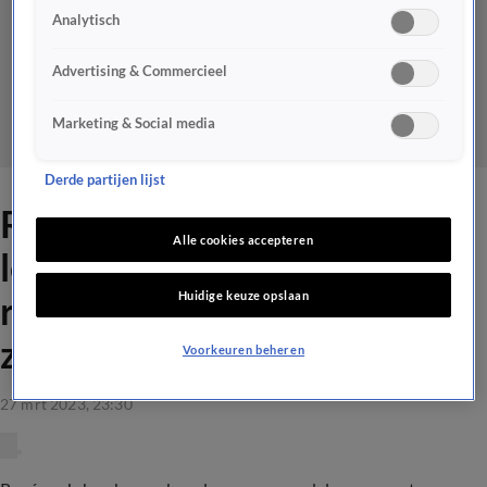
Analytisch
Advertising & Commercieel
Marketing & Social media
Derde partijen lijst
René en Johan over
Alle cookies accepteren
leeftijdsverschillen in
Huidige keuze opslaan
relaties: 'Gepijpt worden
zonder gebit is wel lekker!'
Voorkeuren beheren
27 mrt 2023, 23:30