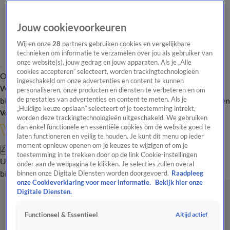
Jouw cookievoorkeuren
Wij en onze
28
partners gebruiken cookies en vergelijkbare
technieken om informatie te verzamelen over jou als gebruiker van
onze website(s), jouw gedrag en jouw apparaten. Als je „Alle
cookies accepteren” selecteert, worden trackingtechnologieën
Overzicht
In de
Onze programma's
Uitzendingen
Onze gezichten
ingeschakeld om onze advertenties en content te kunnen
Wandelgangen
Interviews
Uitzending
personaliseren, onze producten en diensten te verbeteren en om
bijwonen
de prestaties van advertenties en content te meten. Als je
Podcast
Shop
Veelgestelde vragen
Kijkersvraag insturen
„Huidige keuze opslaan” selecteert of je toestemming intrekt,
Volg Vandaag Inside
worden deze trackingtechnologieën uitgeschakeld. We gebruiken
dan enkel functionele en essentiële cookies om de website goed te
laten functioneren en veilig te houden. Je kunt dit menu op ieder
moment opnieuw openen om je keuzes te wijzigen of om je
Zoeken
toestemming in te trekken door op de link Cookie-instellingen
Uitzendingen
Vandaag Inside
De Oranjezomer
Shop
Uitzending
onder aan de webpagina te klikken. Je selecties zullen overal
bijwonen
binnen onze Digitale Diensten worden doorgevoerd.
Raadpleeg
onze Cookieverklaring voor meer informatie.
Bekijk hier onze
Digitale Diensten.
Altijd actief
Functioneel & Essentieel