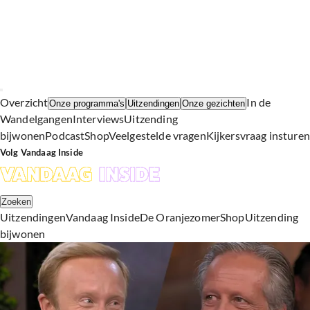
Overzicht
In de
Onze programma's
Uitzendingen
Onze gezichten
Wandelgangen
Interviews
Uitzending
bijwonen
Podcast
Shop
Veelgestelde vragen
Kijkersvraag insturen
Volg Vandaag Inside
Zoeken
Uitzendingen
Vandaag Inside
De Oranjezomer
Shop
Uitzending
bijwonen