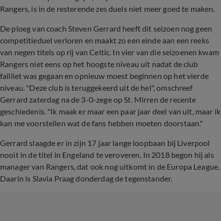
Rangers, is in de resterende zes duels niet meer goed te maken.
De ploeg van coach Steven Gerrard heeft dit seizoen nog geen
competitieduel verloren en maakt zo een einde aan een reeks
van negen titels op rij van Celtic. In vier van die seizoenen kwam
Rangers niet eens op het hoogste niveau uit nadat de club
failliet was gegaan en opnieuw moest beginnen op het vierde
niveau. "Deze club is teruggekeerd uit de hel", omschreef
Gerrard zaterdag na de 3-0-zege op St. Mirren de recente
geschiedenis. "Ik maak er maar een paar jaar deel van uit, maar ik
kan me voorstellen wat de fans hebben moeten doorstaan."
Gerrard slaagde er in zijn 17 jaar lange loopbaan bij Liverpool
nooit in de titel in Engeland te veroveren. In 2018 begon hij als
manager van Rangers, dat ook nog uitkomt in de Europa League.
Daarin is Slavia Praag donderdag de tegenstander.