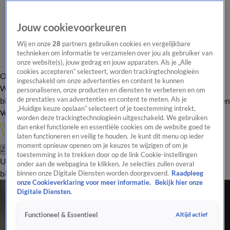
Jouw cookievoorkeuren
Wij en onze
28
partners gebruiken cookies en vergelijkbare
technieken om informatie te verzamelen over jou als gebruiker van
onze website(s), jouw gedrag en jouw apparaten. Als je „Alle
cookies accepteren” selecteert, worden trackingtechnologieën
Overzicht
In de
Onze programma's
Uitzendingen
Onze gezichten
ingeschakeld om onze advertenties en content te kunnen
Wandelgangen
Interviews
Uitzending
personaliseren, onze producten en diensten te verbeteren en om
bijwonen
de prestaties van advertenties en content te meten. Als je
Podcast
Shop
Veelgestelde vragen
Kijkersvraag insturen
„Huidige keuze opslaan” selecteert of je toestemming intrekt,
Volg Vandaag Inside
worden deze trackingtechnologieën uitgeschakeld. We gebruiken
dan enkel functionele en essentiële cookies om de website goed te
laten functioneren en veilig te houden. Je kunt dit menu op ieder
moment opnieuw openen om je keuzes te wijzigen of om je
Zoeken
toestemming in te trekken door op de link Cookie-instellingen
Uitzendingen
Vandaag Inside
De Oranjezomer
Shop
Uitzending
onder aan de webpagina te klikken. Je selecties zullen overal
bijwonen
binnen onze Digitale Diensten worden doorgevoerd.
Raadpleeg
onze Cookieverklaring voor meer informatie.
Bekijk hier onze
Digitale Diensten.
Altijd actief
Functioneel & Essentieel