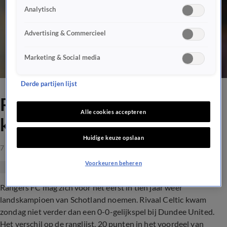
Analytisch
Advertising & Commercieel
Marketing & Social media
Derde partijen lijst
Rangers FC na tien jaar weer
Alle cookies accepteren
kampioen van Schotland
Huidige keuze opslaan
7 mrt 2021, 16:01
Voorkeuren beheren
Rangers FC mag zich voor het eerst in tien jaar weer
landskampioen van Schotland noemen. Rivaal Celtic kwam
zondag niet verder dan een 0-0-gelijkspel bij Dundee United.
Het verschil op de ranglijst, 20 punten in het voordeel van