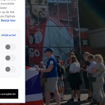
 essentiële
 ieder
 op de link
nze Digitale
Bekijk hier
Altijd actief
s accepteren