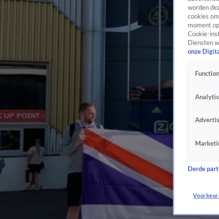
worden dez
cookies om 
moment opn
Cookie-inst
Diensten w
onze Digit
Function
Analyti
Adverti
Marketi
Derde parti
Voorkeur