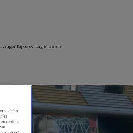
e vragen
Kijkersvraag insturen
 verzamelen
okies
 en content
van
ing intrekt,