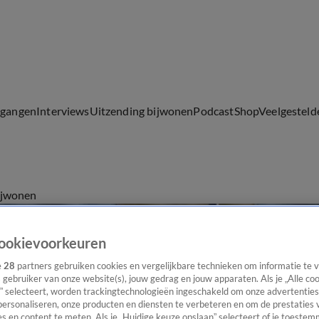
lgangen
Interviews
Uitzending bijwonen
Podcast
Shop
Veelgesteld
ijwonen
ookievoorkeuren
e
28
partners gebruiken cookies en vergelijkbare technieken om informatie te
s gebruiker van onze website(s), jouw gedrag en jouw apparaten. Als je „Alle co
” selecteert, worden trackingtechnologieën ingeschakeld om onze advertenties
personaliseren, onze producten en diensten te verbeteren en om de prestaties 
s en content te meten. Als je „Huidige keuze opslaan” selecteert of je toestemm