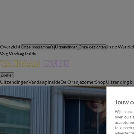
Overzicht
In de Wande
Onze programma's
Uitzendingen
Onze gezichten
Volg Vandaag Inside
Zoeken
Uitzendingen
Vandaag Inside
De Oranjezomer
Shop
Uitzending b
Jouw c
Wij en onz
over jou al
accepteren
te kunnen 
advertentie