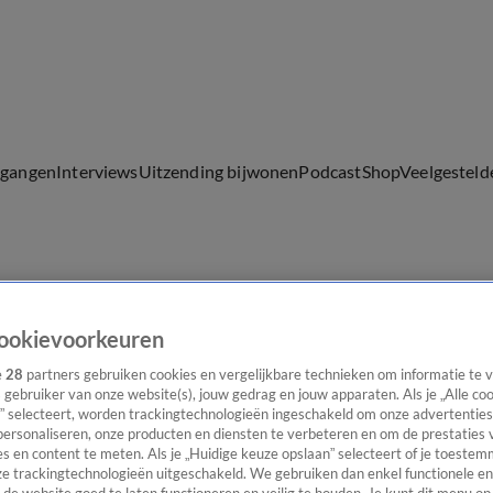
lgangen
Interviews
Uitzending bijwonen
Podcast
Shop
Veelgesteld
ijwonen
ookievoorkeuren
e
28
partners gebruiken cookies en vergelijkbare technieken om informatie te
s gebruiker van onze website(s), jouw gedrag en jouw apparaten. Als je „Alle co
” selecteert, worden trackingtechnologieën ingeschakeld om onze advertenties
personaliseren, onze producten en diensten te verbeteren en om de prestaties 
s en content te meten. Als je „Huidige keuze opslaan” selecteert of je toestemm
e trackingtechnologieën uitgeschakeld. We gebruiken dan enkel functionele en