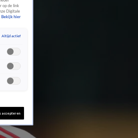
 ieder
 op de link
nze Digitale
Bekijk hier
Altijd actief
s accepteren