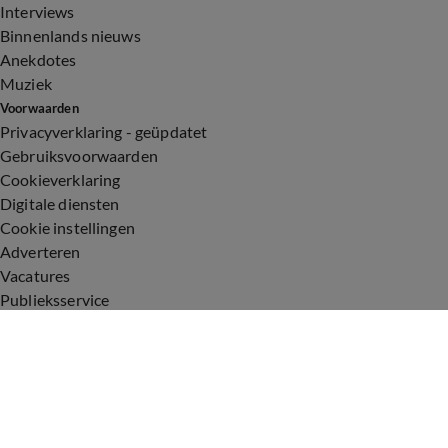
Interviews
Binnenlands nieuws
Anekdotes
Muziek
Voorwaarden
Privacyverklaring - geüpdatet
Gebruiksvoorwaarden
Cookieverklaring
Digitale diensten
Cookie instellingen
Adverteren
Vacatures
Publieksservice
Toegankelijkheid
Uitzendingen
Vandaag Inside
De Oranjezomer
De Oranjezondag
Veronica Inside