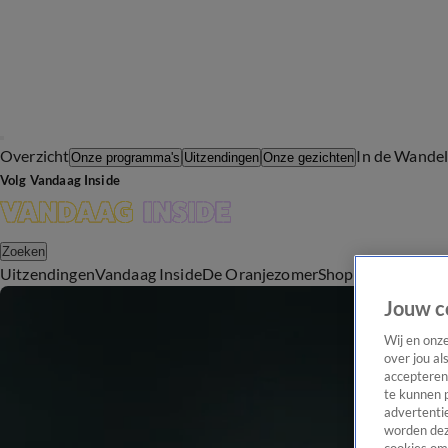
Overzicht
In de Wande
Onze programma's
Uitzendingen
Onze gezichten
Volg Vandaag Inside
Zoeken
Uitzendingen
Vandaag Inside
De Oranjezomer
Shop
Uitzending b
Jouw c
Wij en onz
over jou al
accepteren
te kunnen 
advertentie
worden dez