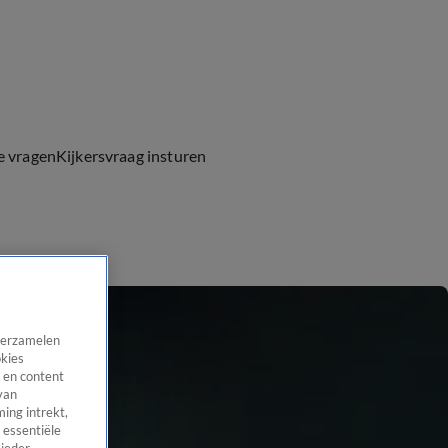
e vragen
Kijkersvraag insturen
 verzamelen
okies
 en content
van
ing intrekt,
 essentiële