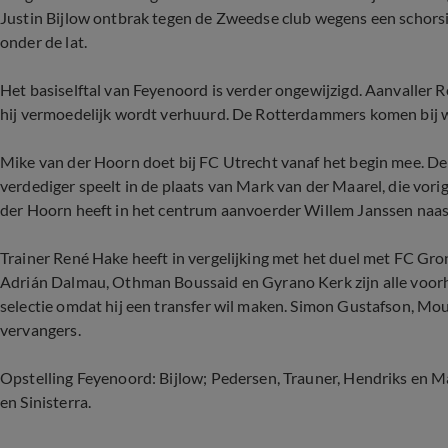
Justin Bijlow ontbrak tegen de Zweedse club wegens een schorsi
onder de lat.
Het basiselftal van Feyenoord is verder ongewijzigd. Aanvaller R
hij vermoedelijk wordt verhuurd. De Rotterdammers komen bij w
Mike van der Hoorn doet bij FC Utrecht vanaf het begin mee. D
verdediger speelt in de plaats van Mark van der Maarel, die vor
der Hoorn heeft in het centrum aanvoerder Willem Janssen naast
Trainer René Hake heeft in vergelijking met het duel met FC Gro
Adrián Dalmau, Othman Boussaid en Gyrano Kerk zijn alle voorh
selectie omdat hij een transfer wil maken. Simon Gustafson, Mou
vervangers.
Opstelling Feyenoord: Bijlow; Pedersen, Trauner, Hendriks en Ma
en Sinisterra.