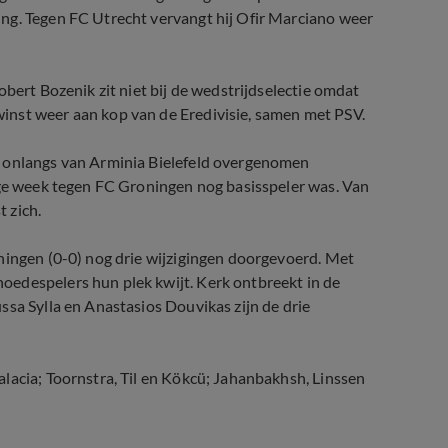
ng. Tegen FC Utrecht vervangt hij Ofir Marciano weer
obert Bozenik zit niet bij de wedstrijdselectie omdat
inst weer aan kop van de Eredivisie, samen met PSV.
e onlangs van Arminia Bielefeld overgenomen
ige week tegen FC Groningen nog basisspeler was. Van
 zich.
ningen (0-0) nog drie wijzigingen doorgevoerd. Met
oedespelers hun plek kwijt. Kerk ontbreekt in de
ssa Sylla en Anastasios Douvikas zijn de drie
lacia; Toornstra, Til en Kökcü; Jahanbakhsh, Linssen