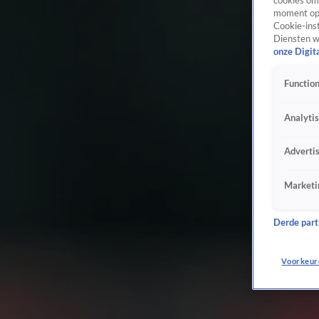
cookies om 
moment opn
Cookie-inst
Diensten w
onze Digit
Function
Analyti
Adverti
Marketi
Derde parti
Voorkeur