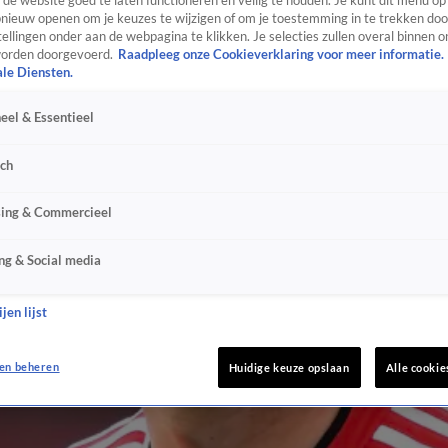
de website goed te laten functioneren en veilig te houden. Je kunt dit menu op
ieuw openen om je keuzes te wijzigen of om je toestemming in te trekken door
ellingen onder aan de webpagina te klikken. Je selecties zullen overal binnen o
orden doorgevoerd.
Raadpleeg onze Cookieverklaring voor meer informatie.
ale Diensten.
eel & Essentieel
sch
sing & Commercieel
ng & Social media
jen lijst
en beheren
Huidige keuze opslaan
Alle cookie