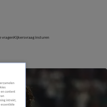
e vragen
Kijkersvraag insturen
 verzamelen
okies
 en content
van
ing intrekt,
 essentiële