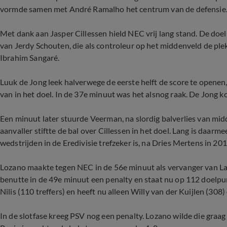
vormde samen met André Ramalho het centrum van de defensie
Met dank aan Jasper Cillessen hield NEC vrij lang stand. De do
van Jerdy Schouten, die als controleur op het middenveld de pl
Ibrahim Sangaré.
Luuk de Jong leek halverwege de eerste helft de score te openen, 
van in het doel. In de 37e minuut was het alsnog raak. De Jong 
Een minuut later stuurde Veerman, na slordig balverlies van mid
aanvaller stiftte de bal over Cillessen in het doel. Lang is daarmee
wedstrijden in de Eredivisie trefzeker is, na Dries Mertens in 20
Lozano maakte tegen NEC in de 56e minuut als vervanger van Lan
benutte in de 49e minuut een penalty en staat nu op 112 doelpu
Nilis (110 treffers) en heeft nu alleen Willy van der Kuijlen (308
In de slotfase kreeg PSV nog een penalty. Lozano wilde die graag 