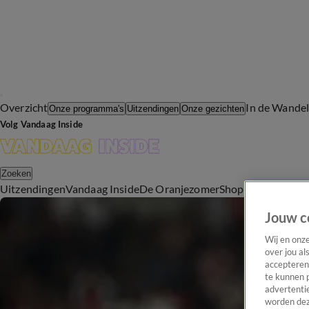
Overzicht
In de Wande
Onze programma's
Uitzendingen
Onze gezichten
Volg Vandaag Inside
Zoeken
Uitzendingen
Vandaag Inside
De Oranjezomer
Shop
Uitzending b
Jouw c
Wij en onz
over jou al
accepteren
te kunnen 
advertentie
worden dez