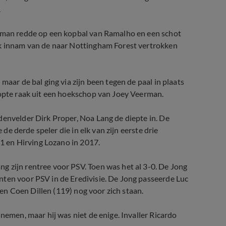
.
elman redde op een kopbal van Ramalho en een schot
ek innam van de naar Nottingham Forest vertrokken
maar de bal ging via zijn been tegen de paal in plaats
kopte raak uit een hoekschop van Joey Veerman.
denvelder Dirk Proper, Noa Lang de diepte in. De
 de derde speler die in elk van zijn eerste drie
11 en Hirving Lozano in 2017.
g zijn rentree voor PSV. Toen was het al 3-0. De Jong
nten voor PSV in de Eredivisie. De Jong passeerde Luc
) en Coen Dillen (119) nog voor zich staan.
nemen, maar hij was niet de enige. Invaller Ricardo