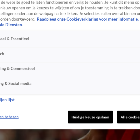
de website goed te laten functioneren en veilig te houden. Je kunt dit menu op
ieuw openen om je keuzes te wijzigen of om je toestemming in te trekken door
ellingen onder aan de webpagina te klikken. Je selecties zullen overal binnen o
orden doorgevoerd.
Raadpleeg onze Cookieverklaring voor meer informatie.
ale Diensten.
eel & Essentieel
sch
sing & Commercieel
ng & Social media
jen lijst
en beheren
Huidige keuze opslaan
Alle cookie