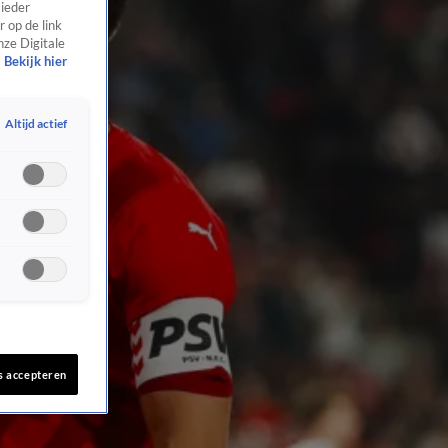
 ieder
 op de link
nze Digitale
Bekijk hier
Altijd actief
s accepteren