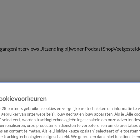
lgangen
Interviews
Uitzending bijwonen
Podcast
Shop
Veelgesteld
ijwonen
ookievoorkeuren
e
28
partners gebruiken cookies en vergelijkbare technieken om informatie te
s gebruiker van onze website(s), jouw gedrag en jouw apparaten. Als je „Alle co
” selecteert, worden trackingtechnologieën ingeschakeld om onze advertenties
personaliseren, onze producten en diensten te verbeteren en om de prestaties 
s en content te meten. Als je „Huidige keuze opslaan” selecteert of je toestemm
e trackingtechnologieën uitgeschakeld. We gebruiken dan enkel functionele en