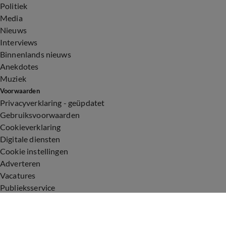
Politiek
Media
Nieuws
Interviews
Binnenlands nieuws
Anekdotes
Muziek
Voorwaarden
Privacyverklaring - geüpdatet
Gebruiksvoorwaarden
Cookieverklaring
Digitale diensten
Cookie instellingen
Adverteren
Vacatures
Publieksservice
Toegankelijkheid
Uitzendingen
Vandaag Inside