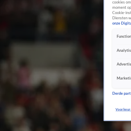
cookies om 
moment opn
Cookie-inst
Diensten w
onze Digit
Function
Analyti
Adverti
Marketi
Derde parti
Voorkeur