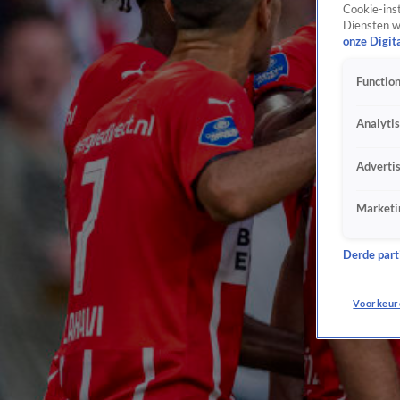
Cookie-inst
Diensten w
onze Digit
Function
Analyti
Adverti
Marketi
Derde parti
Voorkeur