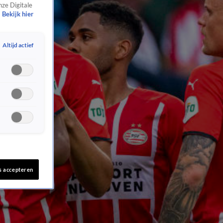
nze Digitale
Bekijk hier
Altijd actief
s accepteren