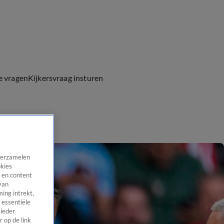
e vragen
Kijkersvraag insturen
 verzamelen
okies
 en content
van
ing intrekt,
 essentiële
 ieder
 op de link