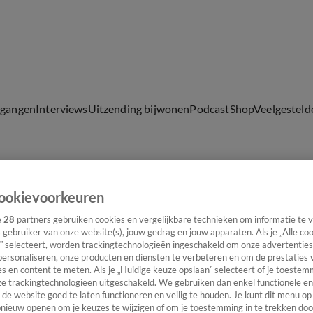
lgangen
Interviews
Uitzending bijwonen
Podcast
Shop
Veelgesteld
ijwonen
ookievoorkeuren
e
28
partners gebruiken cookies en vergelijkbare technieken om informatie te
s gebruiker van onze website(s), jouw gedrag en jouw apparaten. Als je „Alle co
” selecteert, worden trackingtechnologieën ingeschakeld om onze advertenties
personaliseren, onze producten en diensten te verbeteren en om de prestaties 
s en content te meten. Als je „Huidige keuze opslaan” selecteert of je toestemm
e trackingtechnologieën uitgeschakeld. We gebruiken dan enkel functionele en
de website goed te laten functioneren en veilig te houden. Je kunt dit menu op
ieuw openen om je keuzes te wijzigen of om je toestemming in te trekken door