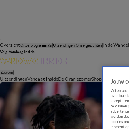
Overzicht
In de Wande
Onze programma's
Uitzendingen
Onze gezichten
Volg Vandaag Inside
Zoeken
Uitzendingen
Vandaag Inside
De Oranjezomer
Shop
Uitzending b
Jouw c
Wij en onz
over jou al
accepteren
te kunnen 
advertentie
worden dez
cookies om 
moment opn