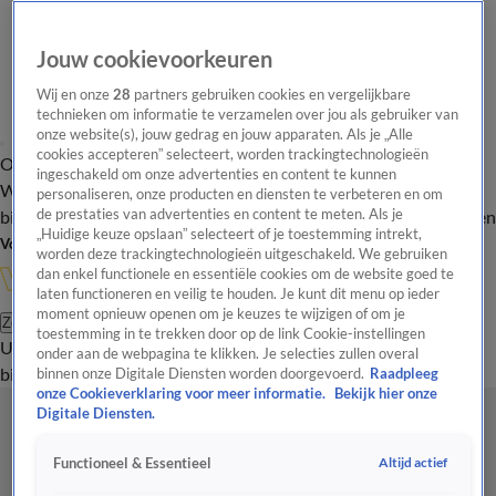
Jouw cookievoorkeuren
Wij en onze
28
partners gebruiken cookies en vergelijkbare
technieken om informatie te verzamelen over jou als gebruiker van
onze website(s), jouw gedrag en jouw apparaten. Als je „Alle
cookies accepteren” selecteert, worden trackingtechnologieën
Overzicht
In de
Onze programma's
Uitzendingen
Onze gezichten
ingeschakeld om onze advertenties en content te kunnen
Wandelgangen
Interviews
Uitzending
personaliseren, onze producten en diensten te verbeteren en om
bijwonen
de prestaties van advertenties en content te meten. Als je
Podcast
Shop
Veelgestelde vragen
Kijkersvraag insturen
„Huidige keuze opslaan” selecteert of je toestemming intrekt,
Volg Vandaag Inside
worden deze trackingtechnologieën uitgeschakeld. We gebruiken
dan enkel functionele en essentiële cookies om de website goed te
laten functioneren en veilig te houden. Je kunt dit menu op ieder
moment opnieuw openen om je keuzes te wijzigen of om je
Zoeken
toestemming in te trekken door op de link Cookie-instellingen
Uitzendingen
Vandaag Inside
De Oranjezomer
Shop
Uitzending
onder aan de webpagina te klikken. Je selecties zullen overal
bijwonen
binnen onze Digitale Diensten worden doorgevoerd.
Raadpleeg
onze Cookieverklaring voor meer informatie.
Bekijk hier onze
Digitale Diensten.
Altijd actief
Functioneel & Essentieel