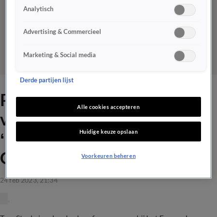
Analytisch
Advertising & Commercieel
Marketing & Social media
Derde partijen lijst
PSV-supporter emotioneel
Alle cookies accepteren
voor camera Tom Staal:
Huidige keuze opslaan
‘Komt dit in Veronica
Offside?’
Voorkeuren beheren
24 feb 2023, 21:34