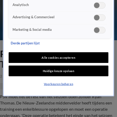
Analytisch
Advertising & Commercieel
Marketing & Social media
Derde partijen lijst
PSV rest van seizoen zonder
Alle cookies accepteren
Thomas
Huidige keuze opslaan
2 apr 2021, 11:23
Voorkeuren beheren
PSV moet het de rest van het seizoen doen zonder Ryan
Thomas. De Nieuw-Zeelandse middenvelder heeft tijdens een
training een enkelblessure opgelopen en moet een operatie
ondergaan. 'Deze operatie betekent het einde van het seizoen