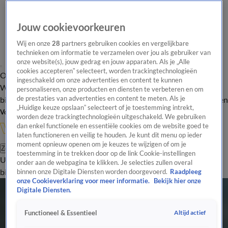
Jouw cookievoorkeuren
Wij en onze
28
partners gebruiken cookies en vergelijkbare
technieken om informatie te verzamelen over jou als gebruiker van
onze website(s), jouw gedrag en jouw apparaten. Als je „Alle
cookies accepteren” selecteert, worden trackingtechnologieën
Overzicht
In de
Onze programma's
Uitzendingen
Onze gezichten
ingeschakeld om onze advertenties en content te kunnen
Wandelgangen
Interviews
Uitzending
personaliseren, onze producten en diensten te verbeteren en om
bijwonen
de prestaties van advertenties en content te meten. Als je
Podcast
Shop
Veelgestelde vragen
Kijkersvraag insturen
„Huidige keuze opslaan” selecteert of je toestemming intrekt,
Volg Vandaag Inside
worden deze trackingtechnologieën uitgeschakeld. We gebruiken
dan enkel functionele en essentiële cookies om de website goed te
laten functioneren en veilig te houden. Je kunt dit menu op ieder
moment opnieuw openen om je keuzes te wijzigen of om je
Zoeken
toestemming in te trekken door op de link Cookie-instellingen
Uitzendingen
Vandaag Inside
De Oranjezomer
Shop
Uitzending
onder aan de webpagina te klikken. Je selecties zullen overal
bijwonen
binnen onze Digitale Diensten worden doorgevoerd.
Raadpleeg
onze Cookieverklaring voor meer informatie.
Bekijk hier onze
Digitale Diensten.
Altijd actief
Functioneel & Essentieel