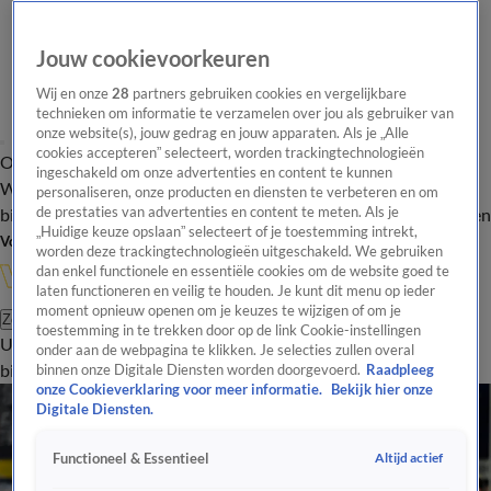
Jouw cookievoorkeuren
Wij en onze
28
partners gebruiken cookies en vergelijkbare
technieken om informatie te verzamelen over jou als gebruiker van
onze website(s), jouw gedrag en jouw apparaten. Als je „Alle
cookies accepteren” selecteert, worden trackingtechnologieën
Overzicht
In de
Onze programma's
Uitzendingen
Onze gezichten
ingeschakeld om onze advertenties en content te kunnen
Wandelgangen
Interviews
Uitzending
personaliseren, onze producten en diensten te verbeteren en om
bijwonen
de prestaties van advertenties en content te meten. Als je
Podcast
Shop
Veelgestelde vragen
Kijkersvraag insturen
„Huidige keuze opslaan” selecteert of je toestemming intrekt,
Volg Vandaag Inside
worden deze trackingtechnologieën uitgeschakeld. We gebruiken
dan enkel functionele en essentiële cookies om de website goed te
laten functioneren en veilig te houden. Je kunt dit menu op ieder
moment opnieuw openen om je keuzes te wijzigen of om je
Zoeken
toestemming in te trekken door op de link Cookie-instellingen
Uitzendingen
Vandaag Inside
De Oranjezomer
Shop
Uitzending
onder aan de webpagina te klikken. Je selecties zullen overal
bijwonen
binnen onze Digitale Diensten worden doorgevoerd.
Raadpleeg
onze Cookieverklaring voor meer informatie.
Bekijk hier onze
Digitale Diensten.
Altijd actief
Functioneel & Essentieel