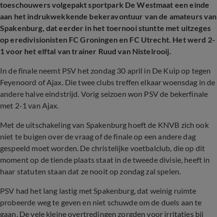
toeschouwers volgepakt sportpark De Westmaat een einde
aan het indrukwekkende bekeravontuur van de amateurs van
Spakenburg, dat eerder in het toernooi stuntte met uitzeges
op eredivisionisten FC Groningen en FC Utrecht. Het werd 2-
1 voor het elftal van trainer Ruud van Nistelrooij.
In de finale neemt PSV het zondag 30 april in De Kuip op tegen
Feyenoord of Ajax. Die twee clubs treffen elkaar woensdag in de
andere halve eindstrijd. Vorig seizoen won PSV de bekerfinale
met 2-1 van Ajax.
Met de uitschakeling van Spakenburg hoeft de KNVB zich ook
niet te buigen over de vraag of de finale op een andere dag
gespeeld moet worden. De christelijke voetbalclub, die op dit
moment op de tiende plaats staat in de tweede divisie, heeft in
haar statuten staan dat ze nooit op zondag zal spelen.
PSV had het lang lastig met Spakenburg, dat weinig ruimte
probeerde weg te geven en niet schuwde om de duels aan te
gaan. De vele kleine overtredingen zorgden voor irritaties bij