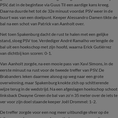
PSV, dat in de beginfase via Guus Til een aardige kans kreeg.
Daarna duurde het tot de 32e minuut voordat PSV weer in de
buurt was van een doelpunt. Keeper Alessandro Damen tikte de
bal na een schot van Patrick van Aanholt over.
Net toen Spakenburg dacht de rust te halen met een gelijke
stand, sloeg PSV toe. Verdediger André Ramalho verlengde de
bal uit een hoekschop met zijn hoofd, waarna Erick Gutiérrez
van dichtbij kon scoren: 0-1.
Van Aanholt zorgde, na een mooie pass van Xavi Simons, in de
eerste minuut na rust voor de tweede treffer van PSV. De
Brabanders leken daarmee alsnog op weg naar een grote
overwinning, maar Spakenburg knokte zich op schitterende
wijze terug in de wedstrijd. Na een afgeslagen hoekschop schoot
linksback Dwayne Green de bal van zo'n 35 meter over de iets te
ver voor zijn doel staande keeper Joël Drommel: 1-2.
De treffer zorgde voor een nog meer uitbundige sfeer op de