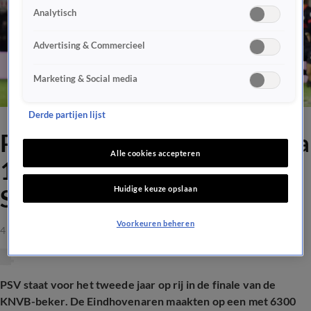
Analytisch
Advertising & Commercieel
Marketing & Social media
Derde partijen lijst
PSV opnieuw bekerfinalist na
Alle cookies accepteren
1-2 overwinning op
Huidige keuze opslaan
Spakenburg
Voorkeuren beheren
4 apr 2023, 22:06
PSV staat voor het tweede jaar op rij in de finale van de
KNVB-beker. De Eindhovenaren maakten op een met 6300