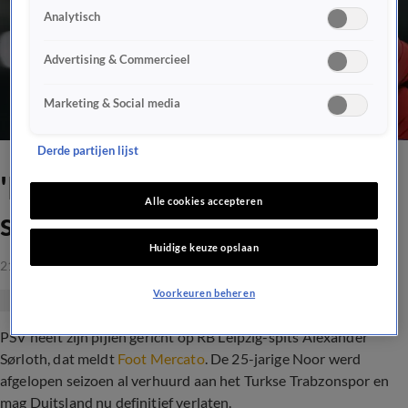
Analytisch
Advertising & Commercieel
Marketing & Social media
Derde partijen lijst
'PSV komt in zoektocht naar
Alle cookies accepteren
spits uit bij Groningen-flop'
Huidige keuze opslaan
21 aug 2021, 15:45
Voorkeuren beheren
PSV heeft zijn pijlen gericht op RB Leipzig-spits Alexander
Sørloth, dat meldt
Foot Mercato
. De 25-jarige Noor werd
afgelopen seizoen al verhuurd aan het Turkse Trabzonspor en
mag Duitsland nu definitief verlaten.