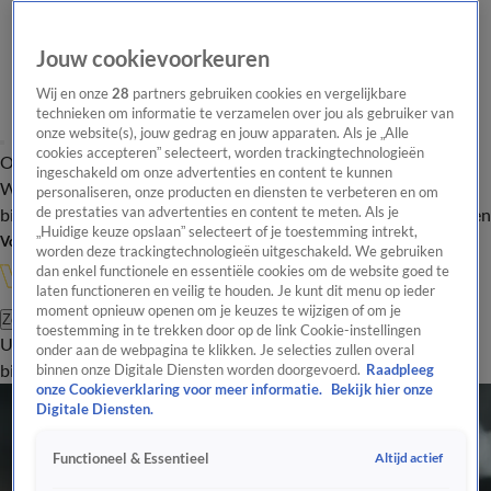
Jouw cookievoorkeuren
Wij en onze
28
partners gebruiken cookies en vergelijkbare
technieken om informatie te verzamelen over jou als gebruiker van
onze website(s), jouw gedrag en jouw apparaten. Als je „Alle
cookies accepteren” selecteert, worden trackingtechnologieën
Overzicht
In de
Onze programma's
Uitzendingen
Onze gezichten
ingeschakeld om onze advertenties en content te kunnen
Wandelgangen
Interviews
Uitzending
personaliseren, onze producten en diensten te verbeteren en om
bijwonen
de prestaties van advertenties en content te meten. Als je
Podcast
Shop
Veelgestelde vragen
Kijkersvraag insturen
„Huidige keuze opslaan” selecteert of je toestemming intrekt,
Volg Vandaag Inside
worden deze trackingtechnologieën uitgeschakeld. We gebruiken
dan enkel functionele en essentiële cookies om de website goed te
laten functioneren en veilig te houden. Je kunt dit menu op ieder
moment opnieuw openen om je keuzes te wijzigen of om je
Zoeken
toestemming in te trekken door op de link Cookie-instellingen
Uitzendingen
Vandaag Inside
De Oranjezomer
Shop
Uitzending
onder aan de webpagina te klikken. Je selecties zullen overal
bijwonen
binnen onze Digitale Diensten worden doorgevoerd.
Raadpleeg
onze Cookieverklaring voor meer informatie.
Bekijk hier onze
Digitale Diensten.
Altijd actief
Functioneel & Essentieel