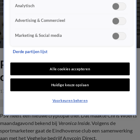
Analytisch
Advertising & Commercieel
Marketing & Social media
Derde partijen lijst
PSV in zee met
Alle cookies accepteren
cryptopartner
Huidige keuze opslaan
17 aug 2021, 09:40
Voorkeuren beheren
PSV heeft een nieuwe cryptopartner. Dat maakte Chris Woerts
maandagavond bekend bij
Veronica Inside
. Volgens de
sportmarketeer gaat de Eindhovense club een samenwerking
aan met het Veghelse bedrijf Anycoin Direct.