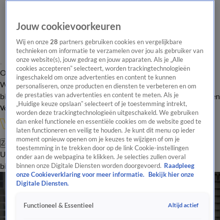
Jouw cookievoorkeuren
Wij en onze
28
partners gebruiken cookies en vergelijkbare
technieken om informatie te verzamelen over jou als gebruiker van
onze website(s), jouw gedrag en jouw apparaten. Als je „Alle
cookies accepteren” selecteert, worden trackingtechnologieën
Overzicht
In de
Onze programma's
Uitzendingen
Onze gezichten
ingeschakeld om onze advertenties en content te kunnen
Wandelgangen
Interviews
Uitzending
personaliseren, onze producten en diensten te verbeteren en om
bijwonen
de prestaties van advertenties en content te meten. Als je
Podcast
Shop
Veelgestelde vragen
Kijkersvraag insturen
„Huidige keuze opslaan” selecteert of je toestemming intrekt,
Volg Vandaag Inside
worden deze trackingtechnologieën uitgeschakeld. We gebruiken
dan enkel functionele en essentiële cookies om de website goed te
laten functioneren en veilig te houden. Je kunt dit menu op ieder
moment opnieuw openen om je keuzes te wijzigen of om je
Zoeken
toestemming in te trekken door op de link Cookie-instellingen
Uitzendingen
Vandaag Inside
De Oranjezomer
Shop
Uitzending
onder aan de webpagina te klikken. Je selecties zullen overal
bijwonen
binnen onze Digitale Diensten worden doorgevoerd.
Raadpleeg
onze Cookieverklaring voor meer informatie.
Bekijk hier onze
Digitale Diensten.
Altijd actief
Functioneel & Essentieel