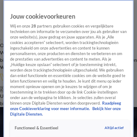
Jouw cookievoorkeuren
Wij en onze
28
partners gebruiken cookies en vergelijkbare
technieken om informatie te verzamelen over jou als gebruiker van
onze website(s), jouw gedrag en jouw apparaten. Als je „Alle
cookies accepteren” selecteert, worden trackingtechnologieën
Overzicht
In de
Onze programma's
Uitzendingen
Onze gezichten
ingeschakeld om onze advertenties en content te kunnen
Wandelgangen
Interviews
Uitzending
personaliseren, onze producten en diensten te verbeteren en om
bijwonen
de prestaties van advertenties en content te meten. Als je
Podcast
Shop
Veelgestelde vragen
Kijkersvraag insturen
„Huidige keuze opslaan” selecteert of je toestemming intrekt,
Volg Vandaag Inside
worden deze trackingtechnologieën uitgeschakeld. We gebruiken
dan enkel functionele en essentiële cookies om de website goed te
laten functioneren en veilig te houden. Je kunt dit menu op ieder
moment opnieuw openen om je keuzes te wijzigen of om je
Zoeken
toestemming in te trekken door op de link Cookie-instellingen
Uitzendingen
Vandaag Inside
De Oranjezomer
Shop
Uitzending
onder aan de webpagina te klikken. Je selecties zullen overal
bijwonen
binnen onze Digitale Diensten worden doorgevoerd.
Raadpleeg
onze Cookieverklaring voor meer informatie.
Bekijk hier onze
Digitale Diensten.
Altijd actief
Functioneel & Essentieel