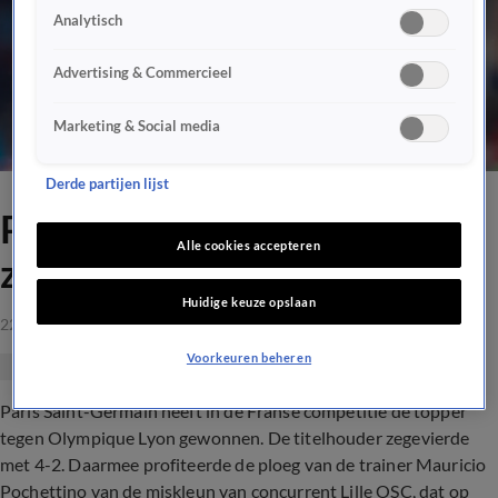
Analytisch
Advertising & Commercieel
Marketing & Social media
Derde partijen lijst
PSG pakt koppositie met
Alle cookies accepteren
zege bij Olympique Lyon
Huidige keuze opslaan
22 mrt 2021, 00:10
Voorkeuren beheren
Paris Saint-Germain heeft in de Franse competitie de topper
tegen Olympique Lyon gewonnen. De titelhouder zegevierde
met 4-2. Daarmee profiteerde de ploeg van de trainer Mauricio
Pochettino van de miskleun van concurrent Lille OSC, dat op