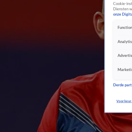
Cookie-inst
Diensten w
onze Digit
Function
Analyti
Adverti
Marketi
Derde parti
Voorkeur