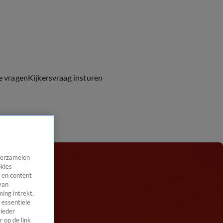
e vragen
Kijkersvraag insturen
 verzamelen
okies
 en content
van
ing intrekt,
 essentiële
 ieder
 op de link