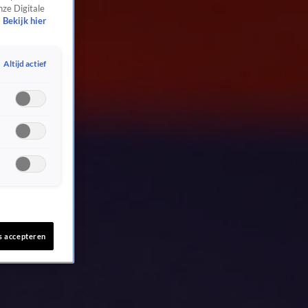
nze Digitale
Bekijk hier
Altijd actief
s accepteren