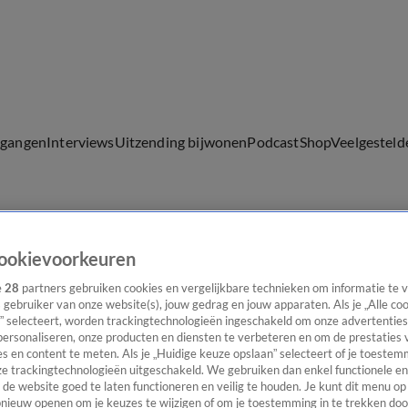
lgangen
Interviews
Uitzending bijwonen
Podcast
Shop
Veelgesteld
ijwonen
ookievoorkeuren
e
28
partners gebruiken cookies en vergelijkbare technieken om informatie te
s gebruiker van onze website(s), jouw gedrag en jouw apparaten. Als je „Alle co
” selecteert, worden trackingtechnologieën ingeschakeld om onze advertenties
personaliseren, onze producten en diensten te verbeteren en om de prestaties 
s en content te meten. Als je „Huidige keuze opslaan” selecteert of je toestemm
e trackingtechnologieën uitgeschakeld. We gebruiken dan enkel functionele en
de website goed te laten functioneren en veilig te houden. Je kunt dit menu op
ieuw openen om je keuzes te wijzigen of om je toestemming in te trekken door