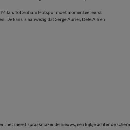
AC Milan. Tottenham Hotspur moet momenteel eerst
 De kans is aanwezig dat Serge Aurier, Dele Alli en
al niks'
ten, het meest spraakmakende nieuws, een kijkje achter de scher