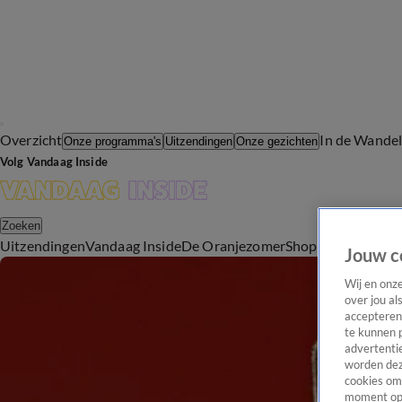
Overzicht
In de Wande
Onze programma's
Uitzendingen
Onze gezichten
Volg Vandaag Inside
Zoeken
Uitzendingen
Vandaag Inside
De Oranjezomer
Shop
Uitzending b
Jouw c
Wij en onz
over jou al
accepteren
te kunnen 
advertentie
worden dez
cookies om 
moment opn