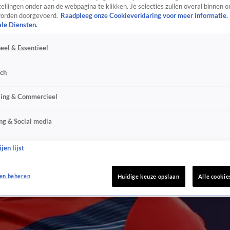
ellingen onder aan de webpagina te klikken. Je selecties zullen overal binnen o
orden doorgevoerd.
Raadpleeg onze Cookieverklaring voor meer informatie.
ale Diensten.
eel & Essentieel
sch
sing & Commercieel
ng & Social media
jen lijst
en beheren
Huidige keuze opslaan
Alle cookie