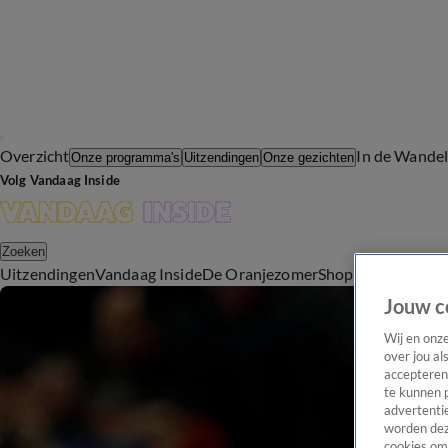
Overzicht
In de Wande
Onze programma's
Uitzendingen
Onze gezichten
Volg Vandaag Inside
Zoeken
Uitzendingen
Vandaag Inside
De Oranjezomer
Shop
Uitzending b
Jouw c
Wij en onz
over jou al
accepteren
te kunnen 
advertentie
worden dez
cookies om 