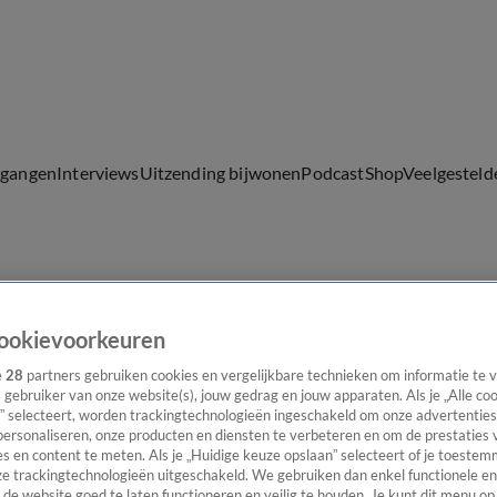
lgangen
Interviews
Uitzending bijwonen
Podcast
Shop
Veelgesteld
ijwonen
ookievoorkeuren
e
28
partners gebruiken cookies en vergelijkbare technieken om informatie te
s gebruiker van onze website(s), jouw gedrag en jouw apparaten. Als je „Alle co
” selecteert, worden trackingtechnologieën ingeschakeld om onze advertenties
personaliseren, onze producten en diensten te verbeteren en om de prestaties 
s en content te meten. Als je „Huidige keuze opslaan” selecteert of je toestemm
e trackingtechnologieën uitgeschakeld. We gebruiken dan enkel functionele en
de website goed te laten functioneren en veilig te houden. Je kunt dit menu op