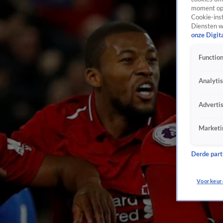
moment opn
Cookie-inst
Diensten w
onze Digit
Function
Analyti
Adverti
Marketi
Derde parti
Voorkeur