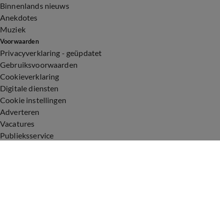
Binnenlands nieuws
Anekdotes
Muziek
Voorwaarden
Privacyverklaring - geüpdatet
Gebruiksvoorwaarden
Cookieverklaring
Digitale diensten
Cookie instellingen
Adverteren
Vacatures
Publieksservice
Toegankelijkheid
Uitzendingen
Vandaag Inside
De Oranjezomer
De Oranjezondag
Veronica Inside
Veronica Offside