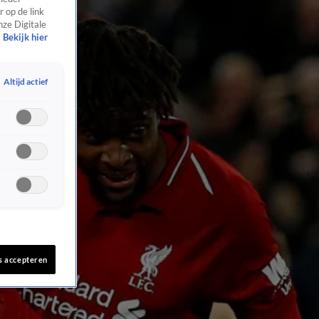
 op de link
nze Digitale
Bekijk hier
Altijd actief
s accepteren