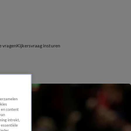
e vragen
Kijkersvraag insturen
 verzamelen
okies
 en content
van
ing intrekt,
 essentiële
 ieder