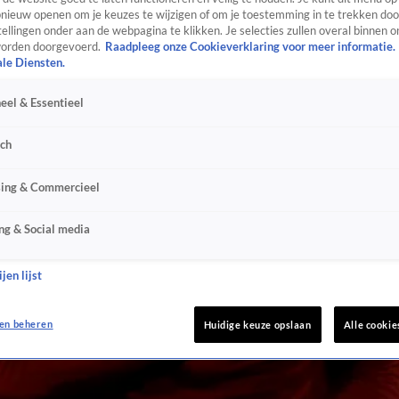
ieuw openen om je keuzes te wijzigen of om je toestemming in te trekken door
ellingen onder aan de webpagina te klikken. Je selecties zullen overal binnen o
orden doorgevoerd.
Raadpleeg onze Cookieverklaring voor meer informatie.
ale Diensten.
eel & Essentieel
sch
sing & Commercieel
ng & Social media
jen lijst
en beheren
Huidige keuze opslaan
Alle cookie