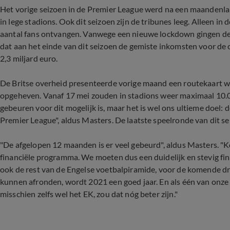
Het vorige seizoen in de Premier League werd na een maandenl
in lege stadions. Ook dit seizoen zijn de tribunes leeg. Alleen 
aantal fans ontvangen. Vanwege een nieuwe lockdown gingen de 
dat aan het einde van dit seizoen de gemiste inkomsten voor de 
2,3 miljard euro.
De Britse overheid presenteerde vorige maand een routekaart w
opgeheven. Vanaf 17 mei zouden in stadions weer maximaal 10.
gebeuren voor dit mogelijk is, maar het is wel ons ultieme doel: 
Premier League", aldus Masters. De laatste speelronde van dit s
"De afgelopen 12 maanden is er veel gebeurd", aldus Masters. "K
financiële programma. We moeten dus een duidelijk en stevig fin
ook de rest van de Engelse voetbalpiramide, voor de komende drie
kunnen afronden, wordt 2021 een goed jaar. En als één van onz
misschien zelfs wel het EK, zou dat nóg beter zijn."