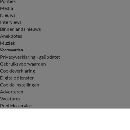
Politiek
Media
Nieuws
Interviews
Binnenlands nieuws
Anekdotes
Muziek
Voorwaarden
Privacyverklaring - geüpdatet
Gebruiksvoorwaarden
Cookieverklaring
Digitale diensten
Cookie instellingen
Adverteren
Vacatures
Publieksservice
Toegankelijkheid
Uitzendingen
Vandaag Inside