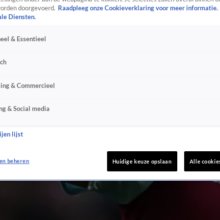
orden doorgevoerd.
Raadpleeg onze Cookieverklaring voor meer informatie.
ale Diensten.
eel & Essentieel
sch
sing & Commercieel
ng & Social media
jen lijst
en beheren
Huidige keuze opslaan
Alle cookie