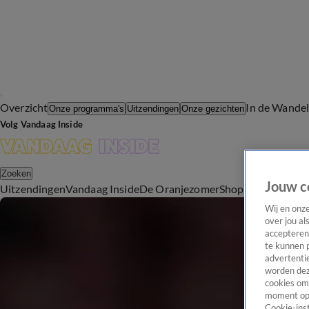
Overzicht
In de Wande
Onze programma's
Uitzendingen
Onze gezichten
Volg Vandaag Inside
Zoeken
Jouw c
Uitzendingen
Vandaag Inside
De Oranjezomer
Shop
Uitzending b
Wij en onz
over jou al
accepteren
te kunnen 
advertentie
worden dez
cookies om 
moment opn
Cookie-inst