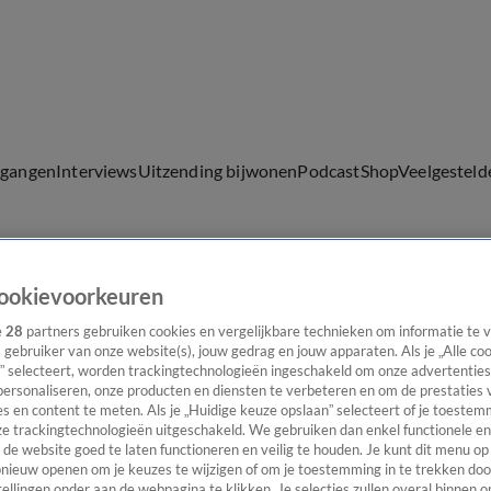
lgangen
Interviews
Uitzending bijwonen
Podcast
Shop
Veelgesteld
ookievoorkeuren
ijwonen
e
28
partners gebruiken cookies en vergelijkbare technieken om informatie te
s gebruiker van onze website(s), jouw gedrag en jouw apparaten. Als je „Alle co
” selecteert, worden trackingtechnologieën ingeschakeld om onze advertenties
personaliseren, onze producten en diensten te verbeteren en om de prestaties 
s en content te meten. Als je „Huidige keuze opslaan” selecteert of je toestemm
e trackingtechnologieën uitgeschakeld. We gebruiken dan enkel functionele en
de website goed te laten functioneren en veilig te houden. Je kunt dit menu op
ieuw openen om je keuzes te wijzigen of om je toestemming in te trekken door
ellingen onder aan de webpagina te klikken. Je selecties zullen overal binnen o