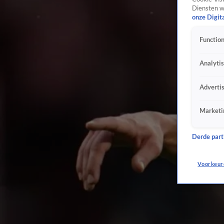
Diensten w
onze Digit
Function
Analyti
Adverti
Marketi
Derde parti
Voorkeur