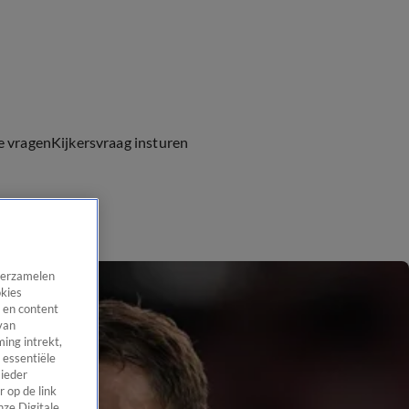
e vragen
Kijkersvraag insturen
 verzamelen
okies
 en content
van
ing intrekt,
 essentiële
 ieder
 op de link
nze Digitale