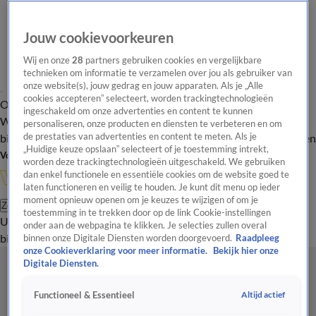
Jouw cookievoorkeuren
Wij en onze
28
partners gebruiken cookies en vergelijkbare
technieken om informatie te verzamelen over jou als gebruiker van
onze website(s), jouw gedrag en jouw apparaten. Als je „Alle
cookies accepteren” selecteert, worden trackingtechnologieën
Overzicht
In de
Onze programma's
Uitzendingen
Onze gezichten
ingeschakeld om onze advertenties en content te kunnen
Wandelgangen
Interviews
Uitzending
personaliseren, onze producten en diensten te verbeteren en om
bijwonen
de prestaties van advertenties en content te meten. Als je
Podcast
Shop
Veelgestelde vragen
Kijkersvraag insturen
„Huidige keuze opslaan” selecteert of je toestemming intrekt,
Volg Vandaag Inside
worden deze trackingtechnologieën uitgeschakeld. We gebruiken
dan enkel functionele en essentiële cookies om de website goed te
laten functioneren en veilig te houden. Je kunt dit menu op ieder
moment opnieuw openen om je keuzes te wijzigen of om je
Zoeken
toestemming in te trekken door op de link Cookie-instellingen
Uitzendingen
Vandaag Inside
De Oranjezomer
Shop
Uitzending
onder aan de webpagina te klikken. Je selecties zullen overal
bijwonen
binnen onze Digitale Diensten worden doorgevoerd.
Raadpleeg
onze Cookieverklaring voor meer informatie.
Bekijk hier onze
Digitale Diensten.
Altijd actief
Functioneel & Essentieel