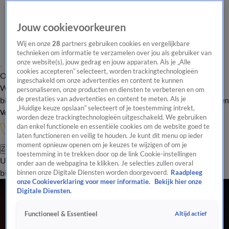
Jouw cookievoorkeuren
Wij en onze
28
partners gebruiken cookies en vergelijkbare
technieken om informatie te verzamelen over jou als gebruiker van
onze website(s), jouw gedrag en jouw apparaten. Als je „Alle
cookies accepteren” selecteert, worden trackingtechnologieën
Overzicht
In de
Onze programma's
Uitzendingen
Onze gezichten
ingeschakeld om onze advertenties en content te kunnen
Wandelgangen
Interviews
Uitzending
personaliseren, onze producten en diensten te verbeteren en om
bijwonen
de prestaties van advertenties en content te meten. Als je
Podcast
Shop
Veelgestelde vragen
Kijkersvraag insturen
„Huidige keuze opslaan” selecteert of je toestemming intrekt,
Volg Vandaag Inside
worden deze trackingtechnologieën uitgeschakeld. We gebruiken
dan enkel functionele en essentiële cookies om de website goed te
laten functioneren en veilig te houden. Je kunt dit menu op ieder
moment opnieuw openen om je keuzes te wijzigen of om je
Zoeken
toestemming in te trekken door op de link Cookie-instellingen
Uitzendingen
Vandaag Inside
De Oranjezomer
Shop
Uitzending
onder aan de webpagina te klikken. Je selecties zullen overal
bijwonen
binnen onze Digitale Diensten worden doorgevoerd.
Raadpleeg
onze Cookieverklaring voor meer informatie.
Bekijk hier onze
Digitale Diensten.
Altijd actief
Functioneel & Essentieel