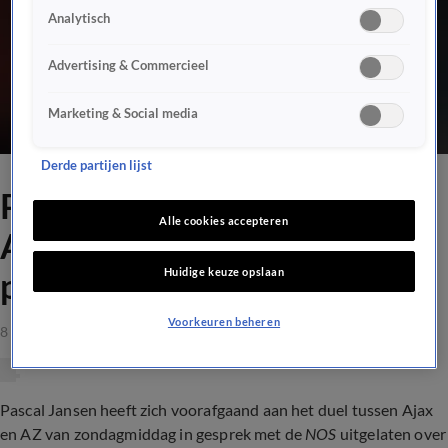
Analytisch
Advertising & Commercieel
Marketing & Social media
Derde partijen lijst
Pascal Jansen over situatie
Alle cookies accepteren
Ajax: ‘Ik zie ze uiteraard
Huidige keuze opslaan
ploeteren’
Voorkeuren beheren
8 okt 2023, 12:51
Pascal Jansen heeft zich voorafgaand aan het duel tussen Ajax
en AZ van zondagmiddag in gesprek met de
NOS
uitgelaten over