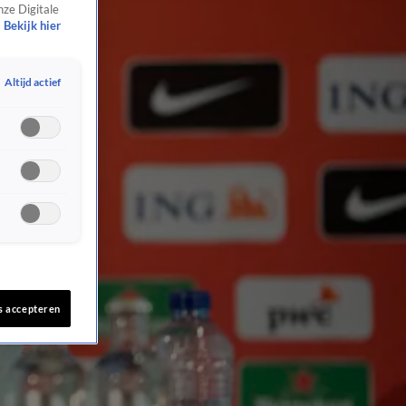
nze Digitale
Bekijk hier
Altijd actief
s accepteren