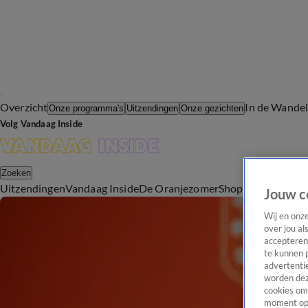
Overzicht
In de Wande
Onze programma's
Uitzendingen
Onze gezichten
Volg Vandaag Inside
Zoeken
Uitzendingen
Vandaag Inside
De Oranjezomer
Shop
Uitzending b
Jouw c
Wij en onz
over jou al
accepteren
te kunnen 
advertentie
worden dez
cookies om 
moment opn