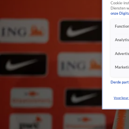
Cookie-inst
Diensten w
onze Digit
Function
Analyti
Adverti
Marketi
Derde parti
Voorkeur