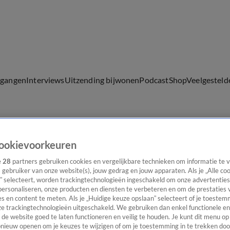
lgangen
Interviews
Uitzending bijwonen
Podcast
Shop
Veelgesteld
ijwonen
ookievoorkeuren
e
28
partners gebruiken cookies en vergelijkbare technieken om informatie te
s gebruiker van onze website(s), jouw gedrag en jouw apparaten. Als je „Alle co
” selecteert, worden trackingtechnologieën ingeschakeld om onze advertenties
personaliseren, onze producten en diensten te verbeteren en om de prestaties 
s en content te meten. Als je „Huidige keuze opslaan” selecteert of je toestemm
e trackingtechnologieën uitgeschakeld. We gebruiken dan enkel functionele en
de website goed te laten functioneren en veilig te houden. Je kunt dit menu op
ieuw openen om je keuzes te wijzigen of om je toestemming in te trekken door