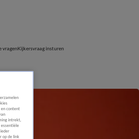
e vragen
Kijkersvraag insturen
 verzamelen
okies
 en content
van
ing intrekt,
 essentiële
 ieder
 op de link