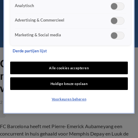
Analytisch
Advertising & Commercieel
Marketing & Social media
Derde partijen lijst
OFFICIEEL: FC Barcelona
Alle cookies accepteren
maakt komst Aubameyang
Huidige keuze opslaan
wereldkundig
Voorkeuren beheren
2 feb 2022, 11:59
FC Barcelona heeft met Pierre-Emerick Aubameyang een
concurrent in huis gehaald voor Memphis Depay en Luuk de