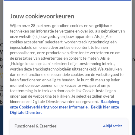
Jouw cookievoorkeuren
Wij en onze
28
partners gebruiken cookies en vergelijkbare
technieken om informatie te verzamelen over jou als gebruiker van
onze website(s), jouw gedrag en jouw apparaten. Als je „Alle
cookies accepteren” selecteert, worden trackingtechnologieën
Overzicht
In de
Onze programma's
Uitzendingen
Onze gezichten
ingeschakeld om onze advertenties en content te kunnen
Wandelgangen
Interviews
Uitzending
personaliseren, onze producten en diensten te verbeteren en om
bijwonen
de prestaties van advertenties en content te meten. Als je
Podcast
Shop
Veelgestelde vragen
Kijkersvraag insturen
„Huidige keuze opslaan” selecteert of je toestemming intrekt,
Volg Vandaag Inside
worden deze trackingtechnologieën uitgeschakeld. We gebruiken
dan enkel functionele en essentiële cookies om de website goed te
laten functioneren en veilig te houden. Je kunt dit menu op ieder
moment opnieuw openen om je keuzes te wijzigen of om je
Zoeken
toestemming in te trekken door op de link Cookie-instellingen
Uitzendingen
Vandaag Inside
De Oranjezomer
Shop
Uitzending
onder aan de webpagina te klikken. Je selecties zullen overal
bijwonen
binnen onze Digitale Diensten worden doorgevoerd.
Raadpleeg
onze Cookieverklaring voor meer informatie.
Bekijk hier onze
Digitale Diensten.
Altijd actief
Functioneel & Essentieel