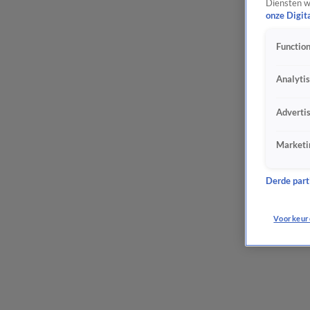
Diensten w
onze Digit
Function
Analyti
Adverti
Marketi
Derde parti
Voorkeur