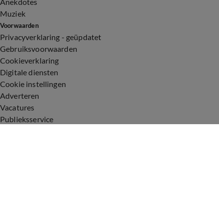
Anekdotes
Muziek
Voorwaarden
Privacyverklaring - geüpdatet
Gebruiksvoorwaarden
Cookieverklaring
Digitale diensten
Cookie instellingen
Adverteren
Vacatures
Publieksservice
Toegankelijkheid
Uitzendingen
Vandaag Inside
De Oranjezomer
De Oranjezondag
Veronica Inside
Veronica Offside
Volg Vandaag Inside