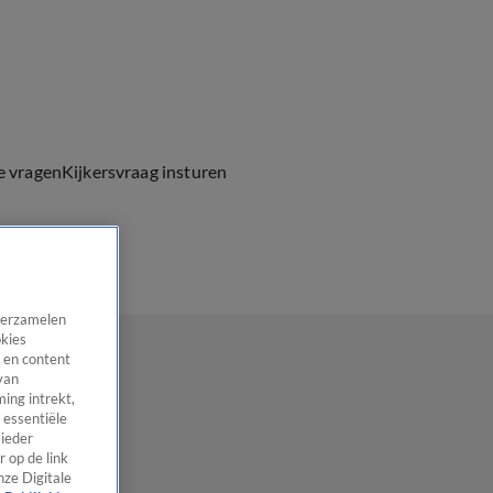
e vragen
Kijkersvraag insturen
 verzamelen
okies
 en content
van
ing intrekt,
 essentiële
 ieder
 op de link
nze Digitale