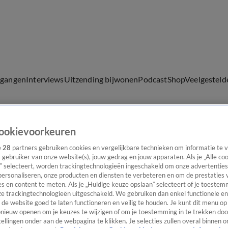
lgangen
Interviews
Uitzending bijwonen
Podcast
Shop
Veelgesteld
ookievoorkeuren
ijwonen
e
28
partners gebruiken cookies en vergelijkbare technieken om informatie te
s gebruiker van onze website(s), jouw gedrag en jouw apparaten. Als je „Alle co
” selecteert, worden trackingtechnologieën ingeschakeld om onze advertenties
personaliseren, onze producten en diensten te verbeteren en om de prestaties 
s en content te meten. Als je „Huidige keuze opslaan” selecteert of je toestemm
e trackingtechnologieën uitgeschakeld. We gebruiken dan enkel functionele en
de website goed te laten functioneren en veilig te houden. Je kunt dit menu op
ieuw openen om je keuzes te wijzigen of om je toestemming in te trekken door
ellingen onder aan de webpagina te klikken. Je selecties zullen overal binnen o