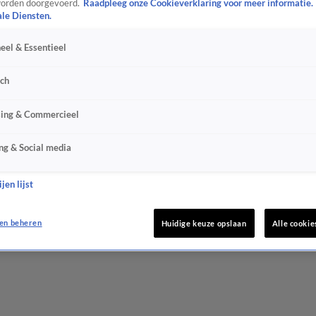
orden doorgevoerd.
Raadpleeg onze Cookieverklaring voor meer informatie.
ale Diensten.
eel & Essentieel
sch
sing & Commercieel
ng & Social media
jen lijst
en beheren
Huidige keuze opslaan
Alle cookie