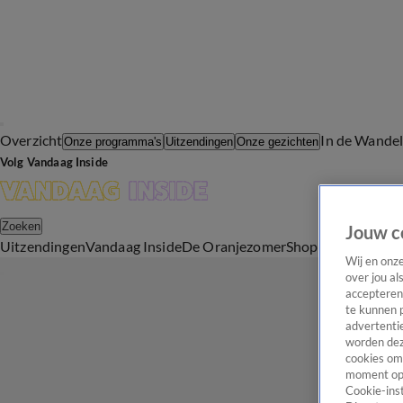
Overzicht
In de Wande
Onze programma's
Uitzendingen
Onze gezichten
Volg Vandaag Inside
Zoeken
Jouw c
Uitzendingen
Vandaag Inside
De Oranjezomer
Shop
Uitzending b
Wij en onz
over jou al
accepteren
te kunnen 
advertentie
worden dez
cookies om 
moment opn
Cookie-inst