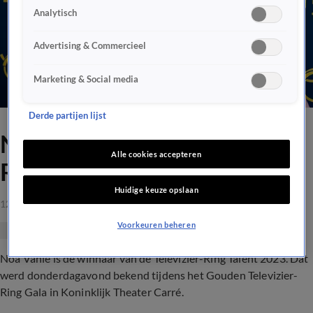
Analytisch
Advertising & Commercieel
Marketing & Social media
Derde partijen lijst
Noa Vahle wint Televizier-
Alle cookies accepteren
Ring Talent 2023!
Huidige keuze opslaan
12 okt 2023, 21:23
Voorkeuren beheren
Noa Vahle is de winnaar van de Televizier-Ring Talent 2023. Dat
werd donderdagavond bekend tijdens het Gouden Televizier-
Ring Gala in Koninklijk Theater Carré.