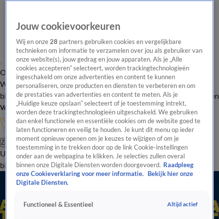
Jouw cookievoorkeuren
Wij en onze
28
partners gebruiken cookies en vergelijkbare
technieken om informatie te verzamelen over jou als gebruiker van
onze website(s), jouw gedrag en jouw apparaten. Als je „Alle
cookies accepteren” selecteert, worden trackingtechnologieën
Overzicht
In de
Onze programma's
Uitzendingen
Onze gezichten
ingeschakeld om onze advertenties en content te kunnen
Wandelgangen
Interviews
Uitzending
personaliseren, onze producten en diensten te verbeteren en om
bijwonen
de prestaties van advertenties en content te meten. Als je
Podcast
Shop
Veelgestelde vragen
Kijkersvraag insturen
„Huidige keuze opslaan” selecteert of je toestemming intrekt,
Volg Vandaag Inside
worden deze trackingtechnologieën uitgeschakeld. We gebruiken
dan enkel functionele en essentiële cookies om de website goed te
laten functioneren en veilig te houden. Je kunt dit menu op ieder
moment opnieuw openen om je keuzes te wijzigen of om je
Zoeken
toestemming in te trekken door op de link Cookie-instellingen
Uitzendingen
Vandaag Inside
De Oranjezomer
Shop
Uitzending
onder aan de webpagina te klikken. Je selecties zullen overal
bijwonen
binnen onze Digitale Diensten worden doorgevoerd.
Raadpleeg
onze Cookieverklaring voor meer informatie.
Bekijk hier onze
Digitale Diensten.
Altijd actief
Functioneel & Essentieel