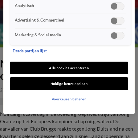
Analytisch
Advertising & Commercieel
Marketing & Social media
Derde partijen lijst
Noa Lang in tranen na wissel
Alle cookies accepteren
om blessure
Huidige keuze opslaan
27 mrt 2021, 22:28
Voorkeuren beheren
Noa Lang is zaterdag in de tweede groepswedstrijd van Jong
Oranje op het Europees kampioenschap uitgevallen. De
aanvaller van Club Brugge raakte tegen Jong Duitsland na een
kwartier spelen geblesseerd aan zijn knie. Lang probeerde na