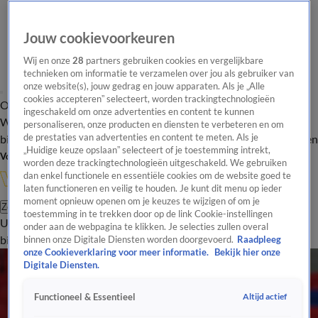
Jouw cookievoorkeuren
Wij en onze
28
partners gebruiken cookies en vergelijkbare
technieken om informatie te verzamelen over jou als gebruiker van
onze website(s), jouw gedrag en jouw apparaten. Als je „Alle
cookies accepteren” selecteert, worden trackingtechnologieën
Overzicht
In de
Onze programma's
Uitzendingen
Onze gezichten
ingeschakeld om onze advertenties en content te kunnen
Wandelgangen
Interviews
Uitzending
personaliseren, onze producten en diensten te verbeteren en om
bijwonen
de prestaties van advertenties en content te meten. Als je
Podcast
Shop
Veelgestelde vragen
Kijkersvraag insturen
„Huidige keuze opslaan” selecteert of je toestemming intrekt,
Volg Vandaag Inside
worden deze trackingtechnologieën uitgeschakeld. We gebruiken
dan enkel functionele en essentiële cookies om de website goed te
laten functioneren en veilig te houden. Je kunt dit menu op ieder
moment opnieuw openen om je keuzes te wijzigen of om je
Zoeken
toestemming in te trekken door op de link Cookie-instellingen
Uitzendingen
Vandaag Inside
De Oranjezomer
Shop
Uitzending
onder aan de webpagina te klikken. Je selecties zullen overal
bijwonen
binnen onze Digitale Diensten worden doorgevoerd.
Raadpleeg
onze Cookieverklaring voor meer informatie.
Bekijk hier onze
Digitale Diensten.
Altijd actief
Functioneel & Essentieel