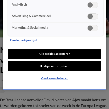
Analytisch
Advertising & Commercieel
Marketing & Social media
Derde partijen lijst
Neres kandidaat voor speler
Alle cookies accepteren
van de week in Europa
Huidige keuze opslaan
League
Voorkeuren beheren
19 mrt 2021, 11:02
De Braziliaanse aanvaller David Neres van Ajax maakt kans om
te worden gekozen tot speler van de week in de Europa League.