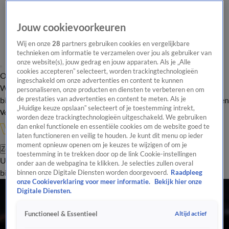
Jouw cookievoorkeuren
Wij en onze
28
partners gebruiken cookies en vergelijkbare
technieken om informatie te verzamelen over jou als gebruiker van
onze website(s), jouw gedrag en jouw apparaten. Als je „Alle
cookies accepteren” selecteert, worden trackingtechnologieën
Overzicht
In de
Onze programma's
Uitzendingen
Onze gezichten
ingeschakeld om onze advertenties en content te kunnen
Wandelgangen
Interviews
Uitzending
personaliseren, onze producten en diensten te verbeteren en om
bijwonen
de prestaties van advertenties en content te meten. Als je
Podcast
Shop
Veelgestelde vragen
Kijkersvraag insturen
„Huidige keuze opslaan” selecteert of je toestemming intrekt,
Volg Vandaag Inside
worden deze trackingtechnologieën uitgeschakeld. We gebruiken
dan enkel functionele en essentiële cookies om de website goed te
laten functioneren en veilig te houden. Je kunt dit menu op ieder
moment opnieuw openen om je keuzes te wijzigen of om je
Zoeken
toestemming in te trekken door op de link Cookie-instellingen
Uitzendingen
Vandaag Inside
De Oranjezomer
Shop
Uitzending
onder aan de webpagina te klikken. Je selecties zullen overal
bijwonen
binnen onze Digitale Diensten worden doorgevoerd.
Raadpleeg
onze Cookieverklaring voor meer informatie.
Bekijk hier onze
Digitale Diensten.
Altijd actief
Functioneel & Essentieel