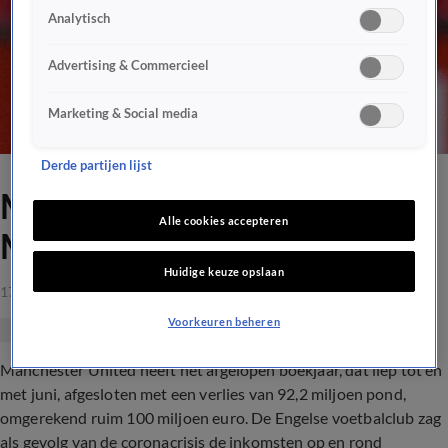
Analytisch
Advertising & Commercieel
Marketing & Social media
Derde partijen lijst
Miljoenenverlies voor
Alle cookies accepteren
Manchester United
Huidige keuze opslaan
17 sep 2021, 15:01
Voorkeuren beheren
Manchester United heeft het afgelopen boekjaar, dat liep tot en
met juni, afgesloten met een verlies van 92,2 miljoen pond,
omgerekend ruim 100 miljoen euro. De Engelse voetbalclub zag
als gevolg van de coronacrisis de inkomsten op en rond