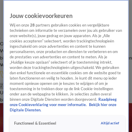
Jouw cookievoorkeuren
Wij en onze
28
partners gebruiken cookies en vergelijkbare
technieken om informatie te verzamelen over jou als gebruiker van
onze website(s), jouw gedrag en jouw apparaten. Als je „Alle
cookies accepteren” selecteert, worden trackingtechnologieën
Overzicht
In de
Onze programma's
Uitzendingen
Onze gezichten
ingeschakeld om onze advertenties en content te kunnen
Wandelgangen
Interviews
Uitzending
personaliseren, onze producten en diensten te verbeteren en om
bijwonen
de prestaties van advertenties en content te meten. Als je
Podcast
Shop
Veelgestelde vragen
Kijkersvraag insturen
„Huidige keuze opslaan” selecteert of je toestemming intrekt,
Volg Vandaag Inside
worden deze trackingtechnologieën uitgeschakeld. We gebruiken
dan enkel functionele en essentiële cookies om de website goed te
laten functioneren en veilig te houden. Je kunt dit menu op ieder
moment opnieuw openen om je keuzes te wijzigen of om je
Zoeken
toestemming in te trekken door op de link Cookie-instellingen
Uitzendingen
Vandaag Inside
De Oranjezomer
Shop
Uitzending
onder aan de webpagina te klikken. Je selecties zullen overal
bijwonen
binnen onze Digitale Diensten worden doorgevoerd.
Raadpleeg
onze Cookieverklaring voor meer informatie.
Bekijk hier onze
Digitale Diensten.
Altijd actief
Functioneel & Essentieel