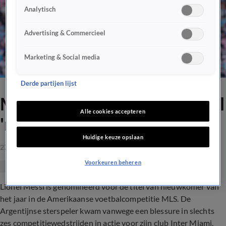
Analytisch
Advertising & Commercieel
Marketing & Social media
Derde partijen lijst
Messi genomineerd voor titel
Alle cookies accepteren
'nieuwkomer van het jaar'
Huidige keuze opslaan
27 okt 2023, 10:10
Voorkeuren beheren
Lionel Messi is genomineerd voor de titel van nieuwkomer van
het jaar in de Amerikaanse voetbalcompetitie MLS. De
Argentijnse sterspeler kwam vanwege een blessure in slechts
zes competitiewedstrijden in actie voor zijn club Inter Miami,