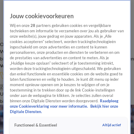
Jouw cookievoorkeuren
Wij en onze
28
partners gebruiken cookies en vergelijkbare
technieken om informatie te verzamelen over jou als gebruiker van
onze website(s), jouw gedrag en jouw apparaten. Als je „Alle
cookies accepteren” selecteert, worden trackingtechnologieën
Overzicht
In de
Onze programma's
Uitzendingen
Onze gezichten
ingeschakeld om onze advertenties en content te kunnen
Wandelgangen
Interviews
Uitzending
personaliseren, onze producten en diensten te verbeteren en om
bijwonen
de prestaties van advertenties en content te meten. Als je
Podcast
Shop
Veelgestelde vragen
Kijkersvraag insturen
„Huidige keuze opslaan” selecteert of je toestemming intrekt,
Volg Vandaag Inside
worden deze trackingtechnologieën uitgeschakeld. We gebruiken
dan enkel functionele en essentiële cookies om de website goed te
laten functioneren en veilig te houden. Je kunt dit menu op ieder
moment opnieuw openen om je keuzes te wijzigen of om je
Zoeken
toestemming in te trekken door op de link Cookie-instellingen
Uitzendingen
Vandaag Inside
De Oranjezomer
Shop
Uitzending
onder aan de webpagina te klikken. Je selecties zullen overal
bijwonen
binnen onze Digitale Diensten worden doorgevoerd.
Raadpleeg
onze Cookieverklaring voor meer informatie.
Bekijk hier onze
Digitale Diensten.
Altijd actief
Functioneel & Essentieel